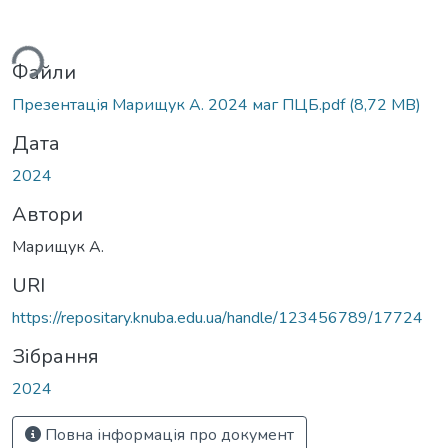
ься...
Файли
Презентація Марищук А. 2024 маг ПЦБ.pdf
(8,72 MB)
Дата
2024
Автори
Марищук А.
URI
https://repositary.knuba.edu.ua/handle/123456789/17724
Зібрання
2024
Повна інформація про документ