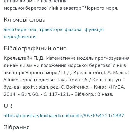
динаміки зміни положення
морської берегової лінії в акваторії Чорного моря.
Ключові слова
лінія берегова
,
траєкторія фазова
,
функція
передбачення
Бібліографічний опис
Крельштейн П. Д. Математична модель прогнозування
динаміки зміни положення морської берегової лінії в
акваторії Чорного моря / П. Д. Крельштейн, І. А. Маліна
// Інженерна геодезія : наук.-техн. зб. / Київ. нац. ун-т
буд-ва і архіт. ; відп. ред. С. Войтенко. - Київ : КНУБА,
2014. - Вип. 60. - С. 117-121. - Бібліогр. : 8 назв.
URI
https://repositary.knuba.edu.ua/handle/987654321/1887
Зібрання