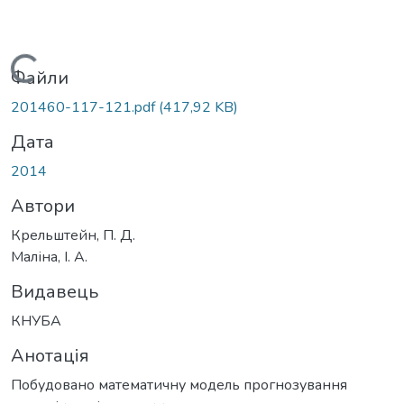
Вантажиться...
Файли
201460-117-121.pdf
(417,92 KB)
Дата
2014
Автори
Крельштейн, П. Д.
Маліна, І. А.
Видавець
КНУБА
Анотація
Побудовано математичну модель прогнозування