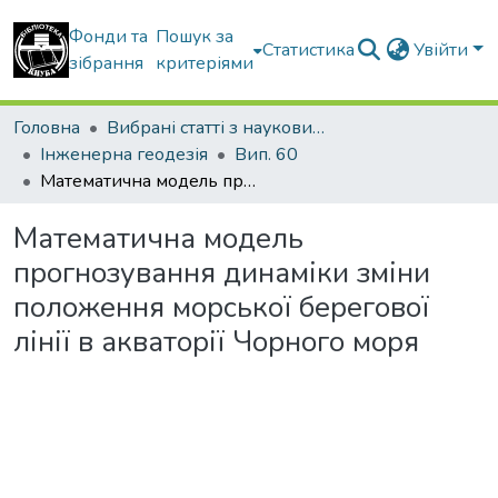
Фонди та
Пошук за
Статистика
Увійти
зібрання
критеріями
Головна
Вибрані статті з наукових збірників КНУБА
Інженерна геодезія
Вип. 60
Математична модель прогнозування динаміки зміни положення морської берегової лінії в акваторії Чорного моря
Математична модель
прогнозування динаміки зміни
положення морської берегової
лінії в акваторії Чорного моря