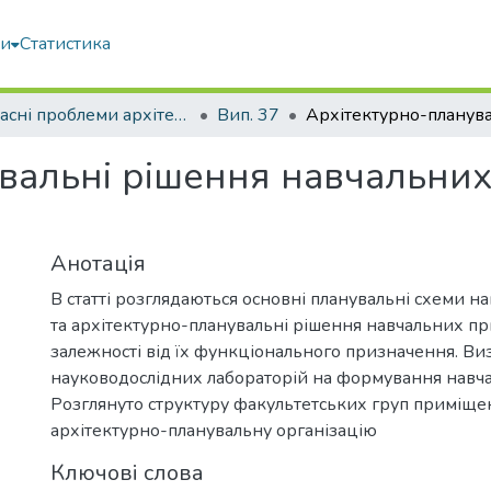
ми
Статистика
Сучасні проблеми архітектури та містобудування
Вип. 37
вальні рішення навчальних 
Анотація
В статті розглядаються основні планувальні схеми н
та архітектурно-планувальні рішення навчальних п
залежності від їх функціонального призначення. Ви
науководослідних лабораторій на формування навча
Розглянуто структуру факультетських груп приміщен
архітектурно-планувальну організацію
Ключові слова