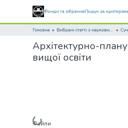
Фонди та зібрання
Пошук за критерія
Головна
Вибрані статті з наукових збірників КНУБА
Архітектурно-плану
вищої освіти
Вантажиться...
Файли