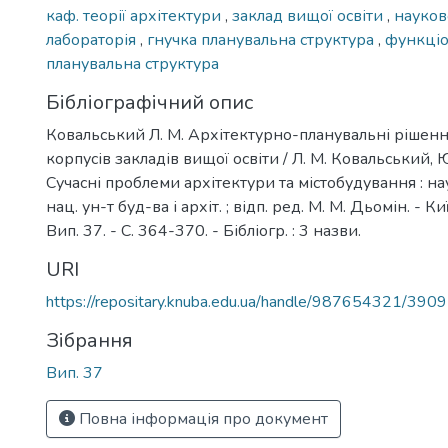
каф. теорії архітектури
,
заклад вищої освіти
,
науков
лабораторія
,
гнучка планувальна структура
,
функціо
планувальна структура
Бібліографічний опис
Ковальський Л. М. Архітектурно-планувальні рішен
корпусів закладів вищої освіти / Л. М. Ковальський, Ю
Сучасні проблеми архітектури та містобудування : наук
нац. ун-т буд-ва і архіт. ; відп. ред. М. М. Дьомін. - К
Вип. 37. - С. 364-370. - Бібліогр. : 3 назви.
URI
https://repositary.knuba.edu.ua/handle/987654321/3909
Зібрання
Вип. 37
Повна інформація про документ