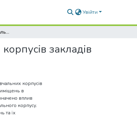
Увійти
Архітектурно-планувальні рішення навчальних корпусів закладів вищої освіти
корпусів закладів
авчальних корпусів
риміщень в
значено вплив
льного корпусу.
ь та їх