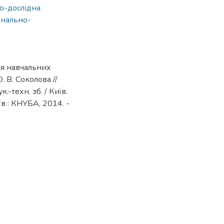
о-дослідна
нально-
ня навчальних
. В. Соколова //
.-техн. зб. / Київ.
иїв : КНУБА, 2014. -