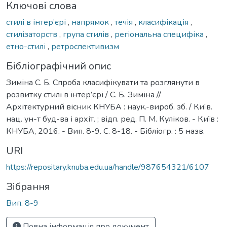
Ключові слова
стилі в інтер’єрі
,
напрямок
,
течія
,
класифікація
,
стилізаторств
,
група стилів
,
регіональна специфіка
,
етно-стилі
,
ретроспективизм
Бібліографічний опис
Зиміна С. Б. Спроба класифікувати та розглянути в
розвитку стилі в інтер’єрі / С. Б. Зиміна //
Архітектурний вісник КНУБА : наук.-вироб. зб. / Київ.
нац. ун-т буд-ва і архіт. ; відп. ред. П. М. Куліков. - Київ :
КНУБА, 2016. - Вип. 8-9. С. 8-18. - Бібліогр. : 5 назв.
URI
https://repositary.knuba.edu.ua/handle/987654321/6107
Зібрання
Вип. 8-9
Повна інформація про документ