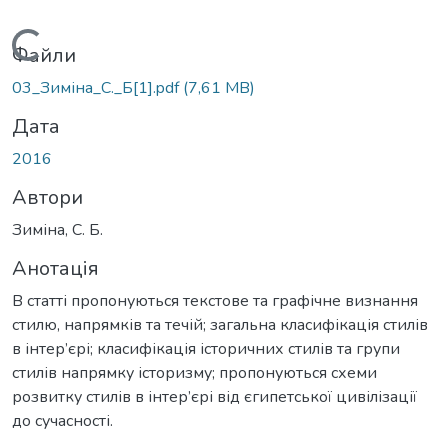
Вантажиться...
Файли
03_Зиміна_С._Б[1].pdf
(7,61 MB)
Дата
2016
Автори
Зиміна, С. Б.
Анотація
В статті пропонуються текстове та графічне визнання
стилю, напрямків та течій; загальна класифікація стилів
в інтер’єрі; класифікація історичних стилів та групи
стилів напрямку історизму; пропонуються схеми
розвитку стилів в інтер’єрі від єгипетської цивілізації
до сучасності.