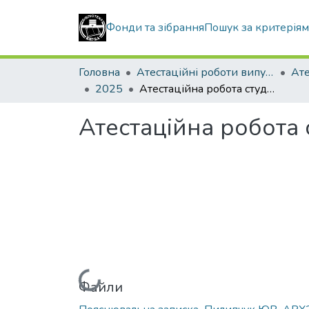
Фонди та зібрання
Пошук за критерія
Головна
Атестаційні роботи випускників
2025
Атестаційна робота студентки Пилипчук Юлії Віталіївни
Атестаційна робота 
Вантажиться...
Файли