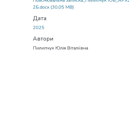
Пояснювальна записка_Пилипчук ЮВ_АРХ
2Б.docx
(30,05 MB)
Дата
2025
Автори
Пилипчук Юлія Віталіївна