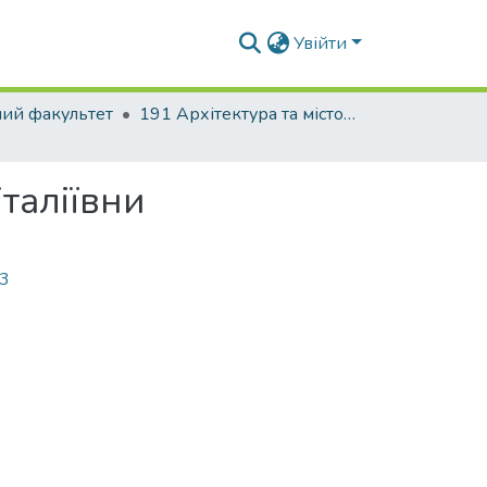
Увійти
ний факультет
191 Архітектура та містобудування
таліївни
23