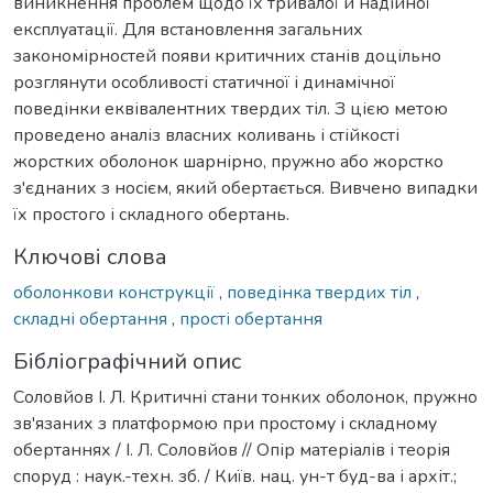
виникнення проблем щодо їх тривалої й надійної
експлуатації. Для встановлення загальних
закономірностей появи критичних станів доцільно
розглянути особливості статичної і динамічної
поведінки еквівалентних твердих тіл. З цією метою
проведено аналіз власних коливань і стійкості
жорстких оболонок шарнірно, пружно або жорстко
з'єднаних з носієм, який обертається. Вивчено випадки
їх простого і складного обертань.
Ключові слова
оболонкови конструкції
,
поведінка твердих тіл
,
складні обертання
,
прості обертання
Бібліографічний опис
Соловйов І. Л. Критичні стани тонких оболонок, пружно
зв'язаних з платформою при простому і складному
обертаннях / І. Л. Соловйов // Опір матеріалів і теорія
споруд : наук.-техн. зб. / Київ. нац. ун-т буд-ва і архіт.;