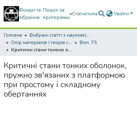
Фонди та
Пошук за
Статистика
Увійти
зібрання
критеріями
Головна
Вибрані статті з наукових збірників КНУБА
Опір матеріалів і теорія споруд
Вип. 75
Критичні стани тонких оболонок, пружно зв'язаних з платформою при простому і складному обертаннях
Критичні стани тонких оболонок,
пружно зв'язаних з платформою
при простому і складному
обертаннях