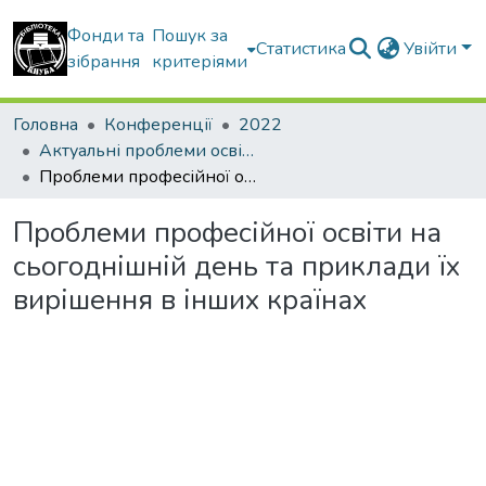
Фонди та
Пошук за
Статистика
Увійти
зібрання
критеріями
Головна
Конференції
2022
Актуальні проблеми освітнього процесу в контексті європейського вибору України матеріали V Міжнародної конференції (17 листопада 2022 року)
Проблеми професійної освіти на сьогоднішній день та приклади їх вирішення в інших країнах
Проблеми професійної освіти на
сьогоднішній день та приклади їх
вирішення в інших країнах