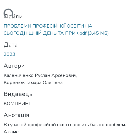
ться...
Файли
ПРОБЛЕМИ ПРОФЕСІЙНОЇ ОСВІТИ НА
СЬОГОДНІШНІЙ ДЕНЬ ТА ПРИК.pdf
(3,45 MB)
Дата
2023
Автори
Калениченко Руслан Арсенович,
Коренюк Тамара Олегівна
Видавець
КОМПРИНТ
Анотація
В сучасній професійній освіті є досить багато проблем.
А саме: