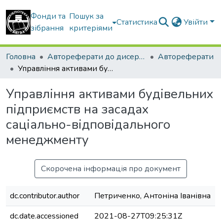
Фонди та
Пошук за
Статистика
Увійти
зібрання
критеріями
Головна
Автореферати до дисертацій
Автореферати
Управління активами будівельних підприємств на засадах саціально-відповідального менеджменту
Управління активами будівельних
підприємств на засадах
саціально-відповідального
менеджменту
Скорочена інформація про документ
dc.contributor.author
Петриченко, Антоніна Іванівна
dc.date.accessioned
2021-08-27T09:25:31Z