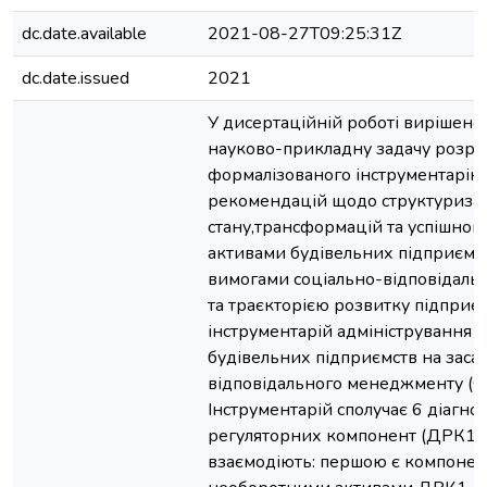
dc.date.available
2021-08-27T09:25:31Z
dc.date.issued
2021
У дисертаційній роботі вирішено
науково-прикладну задачу розр
формалізованого інструментарію
рекомендацій щодо структуризаці
стану,трансформацій та успішног
активами будівельних підприємств
вимогами соціально-відповідал
та траєкторією розвитку підприє
інструментарій адміністрування 
будівельних підприємств на заса
відповідального менеджменту (С
Інструментарій сполучає 6 діагно
регуляторних компонент (ДРК1 –
взаємодіють: першою є компонен