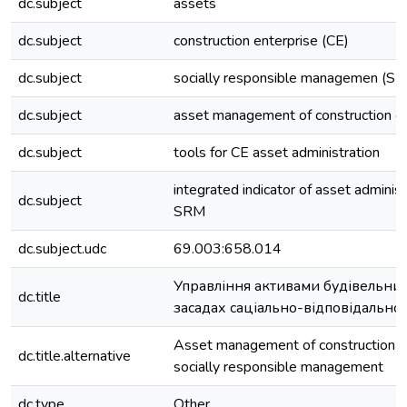
dc.subject
assets
dc.subject
construction enterprise (CE)
dc.subject
socially responsible managemen (S
dc.subject
asset management of construction en
dc.subject
tools for CE asset administration
integrated indicator of asset adminis
dc.subject
SRM
dc.subject.udc
69.003:658.014
Управління активами будівельних
dc.title
засадах саціально-відповідальн
Asset management of construction 
dc.title.alternative
socially responsible management
dc.type
Other