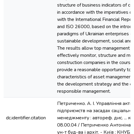
structure of business indicators of c
in accordance with the imperatives o
with the International Financial Repo
and ISO 26000, based on the introdu
paradigms of Ukrainian enterprises on
sustainable development, social and 
The results allow top management of
effectively monitor, structure and m
construction companies in the course 
provide a reasonable opportunity to 
characteristics of asset management 
the development strategy and the do
responsible management.
Петриченко. А. І. Управління акт
підприємств на засадах саціальн
dc.identifier.citation
менеджменту : автореф. дис. ... ка
08.00.04 / Петриченко Антоніна Ів
ун-т буд-ва і архіт. - Київ : КНУБА,