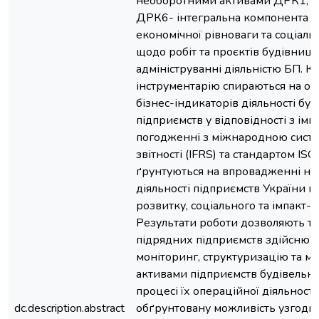
необоротними активами ДРК1, а
ДРК6- інтегральна компонента 
економічної рівноваги та соціаль
щодо робіт та проєктів будівницт
адмініструванні діяльністю БП. 
інструментарію спираються на он
бізнес-індикаторів діяльності бу
підприємств у відповідності з ім
погодженні з міжнародною сист
звітності (IFRS) та стандартом IS
ґрунтуються на впровадженні но
діяльності підприємств України на
розвитку, соціального та імпакт-і
Результати роботи дозволяють 
підрядних підприємств здійсню
моніторинг, структуризацію та м
активами підприємств будівельни
процесі їх операційної діяльності
dc.description.abstract
обґрунтовану можливість узгоди