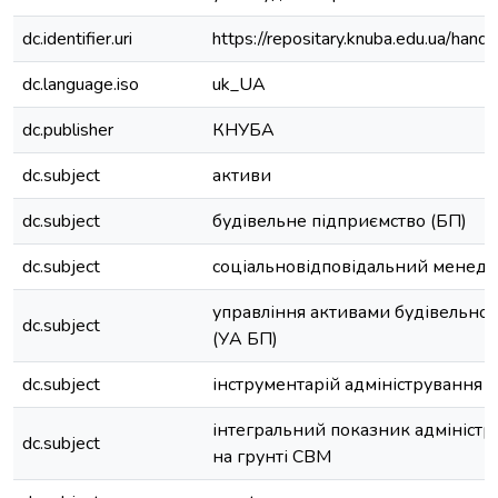
dc.identifier.uri
https://repositary.knuba.edu.ua/h
dc.language.iso
uk_UA
dc.publisher
КНУБА
dc.subject
активи
dc.subject
будівельне підприємство (БП)
dc.subject
соціальновідповідальний менед
управління активами будівельног
dc.subject
(УА БП)
dc.subject
інструментарій адміністрування 
інтегральний показник адмініст
dc.subject
на грунті СВМ