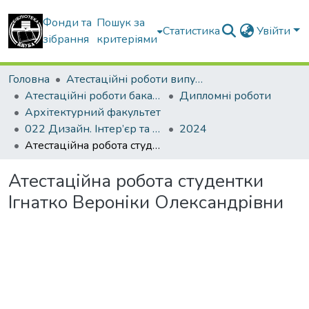
Фонди та
Пошук за
Статистика
Увійти
зібрання
критеріями
Головна
Атестаційні роботи випускників
Атестаційні роботи бакалаврів
Дипломні роботи
Архітектурний факультет
022 Дизайн. Інтер’єр та обладнання
2024
Атестаційна робота студентки Ігнатко Вероніки Олександрівни
Атестаційна робота студентки
Ігнатко Вероніки Олександрівни