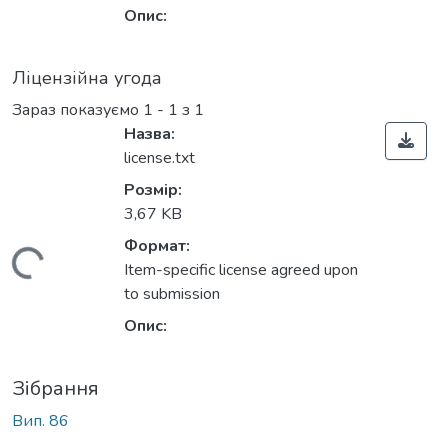
Опис:
Ліцензійна угода
Зараз показуємо
1 - 1 з 1
Назва:
license.txt
Розмір:
3,67 KB
Формат:
антажиться...
Item-specific license agreed upon
to submission
Опис:
Зібрання
Вип. 86