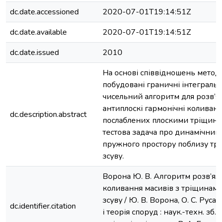
dc.date.accessioned
2020-07-01T19:14:51Z
dc.date.available
2020-07-01T19:14:51Z
dc.date.issued
2010
На основі співвідношень метод
побудовані граничні інтегральн
чисельний алгоритм для розв’я
антиплоскі гармонічні коливан
dc.description.abstract
послаблених плоскими тріщина
тестова задача про динамічни
пружного простору поблизу т
зсуву.
Ворона Ю. В. Алгоритм розв’яз
коливання масивів з тріщинам
зсуву / Ю. В. Ворона, О. С. Русан
dc.identifier.citation
і теорія споруд : наук.-техн. зб. 