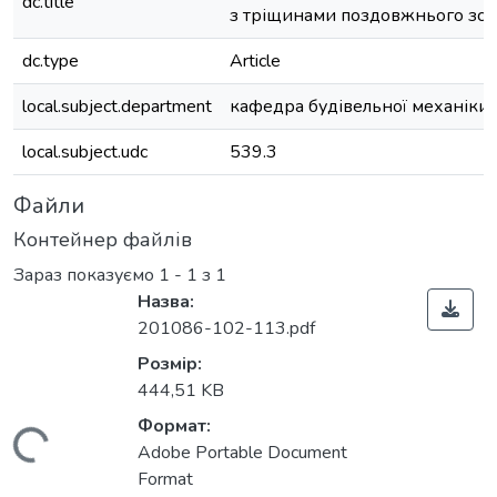
dc.title
з тріщинами поздовжнього зсу
dc.type
Article
local.subject.department
кафедра будівельної механіки
local.subject.udc
539.3
Файли
Контейнер файлів
Зараз показуємо
1 - 1 з 1
Назва:
201086-102-113.pdf
Розмір:
444,51 KB
Формат:
антажиться...
Adobe Portable Document
Format