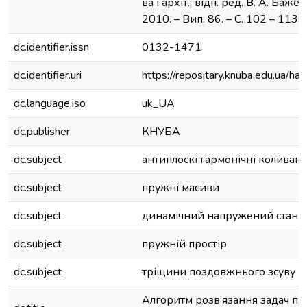
ва і архіт.; відп. ред. В. А. Баже
2010. – Вип. 86. – С. 102 – 113. –
dc.identifier.issn
0132-1471
dc.identifier.uri
https://repositary.knuba.edu.ua
dc.language.iso
uk_UA
dc.publisher
КНУБА
dc.subject
антиплоскі гармонічні коливан
dc.subject
пружні масиви
dc.subject
динамічний напружений стан
dc.subject
пружній простір
dc.subject
тріщини поздовжнього зсуву
Алгоритм розв’язання задач пр