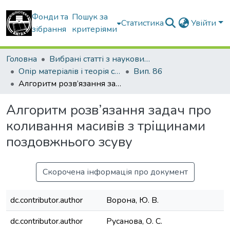
Фонди та
Пошук за
Статистика
Увійти
зібрання
критеріями
Головна
Вибрані статті з наукових збірників КНУБА
Опір матеріалів і теорія споруд
Вип. 86
Алгоритм розв’язання задач про коливання масивів з тріщинами поздовжнього зсуву
Алгоритм розв’язання задач про
коливання масивів з тріщинами
поздовжнього зсуву
Скорочена інформація про документ
dc.contributor.author
Ворона, Ю. В.
dc.contributor.author
Русанова, О. С.