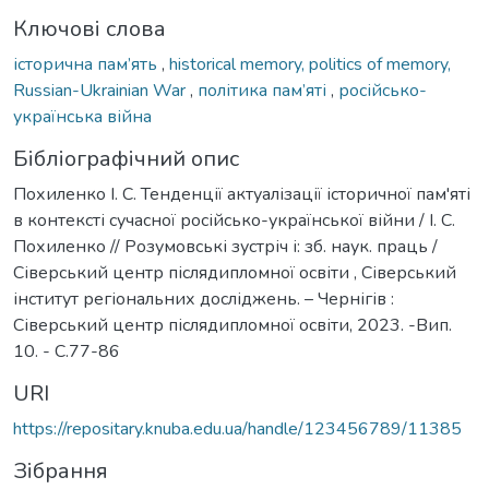
Ключові слова
історична пам’ять
,
historical memory, politics of memory,
Russian-Ukrainian War
,
політика пам’яті
,
російсько-
українська війна
Бібліографічний опис
Похиленко І. С. Тенденції актуалізації історичної пам'яті
в контексті сучасної російсько-української війни / І. С.
Похиленко // Розумовські зустріч і: зб. наук. праць /
Сіверський центр післядипломної освіти , Сіверський
інститут регіональних досліджень. – Чернігів :
Сіверський центр післядипломної освіти, 2023. -Вип.
10. - С.77-86
URI
https://repositary.knuba.edu.ua/handle/123456789/11385
Зібрання