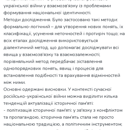
української війни у взаємозв’язку із проблемами
формування національної ідентичності.
Методи дослідження. Було застосовано такі методи:
формально-логічний – для утворення нових понять, їх
класифікації, усунення неточностей і протиріч тощо; на
всіх етапах дослідження використовується
діалектичний метод, що допомагає досліджувати всі
явища у взаємозв’язку та взаємозалежності;
порівняльний метод передбачає зіставлення
однопорядкових понять, явищ і процесів для
встановлення подібності та врахування відмінностей
між ними.
Основні одержані висновки. У контексті сучасної
російсько-української війни можна виділити кілька
тенденцій актуалізації історичної пам'яті:
- політизація історичної пам'яті: у зв'язку з конфліктом
та пропагандою, історична пам’ять стала не просто
національною традицією, а політичним інструментом;