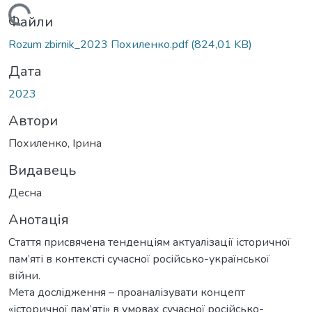
житься...
Файли
Rozum zbirnik_2023 Похиленко.pdf
(824,01 KB)
Дата
2023
Автори
Похиленко, Ірина
Видавець
Десна
Анотація
Стаття присвячена тенденціям актуалізації історичної
пам’яті в контексті сучасної російсько-української
війни.
Мета дослідження – проаналізувати концепт
«історичної пам’яті» в умовах сучасної російсько-