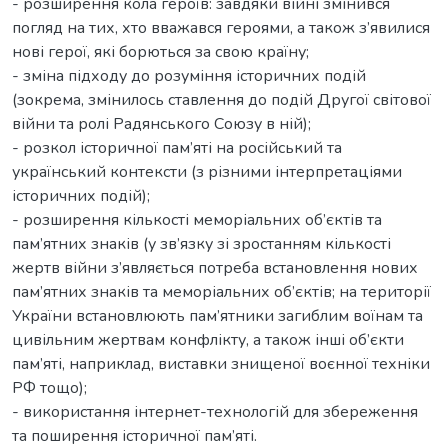
- розширення кола героїв: завдяки війні змінився
погляд на тих, хто вважався героями, а також з’явилися
нові герої, які борються за свою країну;
- зміна підходу до розуміння історичних подій
(зокрема, змінилось ставлення до подій Другої світової
війни та ролі Радянського Союзу в ній);
- розкол історичної пам’яті на російський та
український контексти (з різними інтерпретаціями
історичних подій);
- розширення кількості меморіальних об’єктів та
пам’ятних знаків (у зв’язку зі зростанням кількості
жертв війни з’являється потреба встановлення нових
пам’ятних знаків та меморіальних об’єктів; на території
України встановлюють пам’ятники загиблим воїнам та
цивільним жертвам конфлікту, а також інші об’єкти
пам’яті, наприклад, виставки знищеної воєнної техніки
РФ тощо);
- використання інтернет-технологій для збереження
та поширення історичної пам’яті.