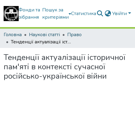
Фонди та
Пошук за
Статистика
Увійти
зібрання
критеріями
Головна
Наукові статті
Право
Тенденції актуалізації історичної пам'яті в контексті сучасної російсько-української війни
Тенденції актуалізації історичної
пам'яті в контексті сучасної
російсько-української війни