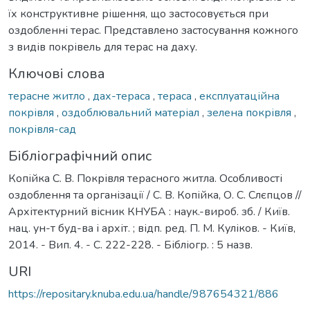
їх конструктивне рішення, що застосовується при
оздобленні терас. Представлено застосування кожного
з видів покрівель для терас на даху.
Ключові слова
терасне житло
,
дах-тераса
,
тераса
,
експлуатаційна
покрівля
,
оздоблювальний матеріал
,
зелена покрівля
,
покрівля-сад
Бібліографічний опис
Копійка С. В. Покрівля терасного житла. Особливості
оздоблення та організації / С. В. Копійка, О. С. Слєпцов //
Архітектурний вісник КНУБА : наук.-вироб. зб. / Київ.
нац. ун-т буд-ва і архіт. ; відп. ред. П. М. Куліков. - Київ,
2014. - Вип. 4. - С. 222-228. - Бібліогр. : 5 назв.
URI
https://repositary.knuba.edu.ua/handle/987654321/886