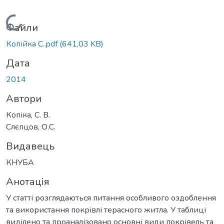
Вантажиться...
Файли
Копійка С..pdf
(641,03 KB)
Дата
2014
Автори
Копіка, С. В.
Слєпцов, О.С.
Видавець
КНУБА
Анотація
У статті розглядаються питання особливого оздоблення
та використання покрівлі терасного житла. У таблиці
виділено та проаналізовано основні види покрівель та