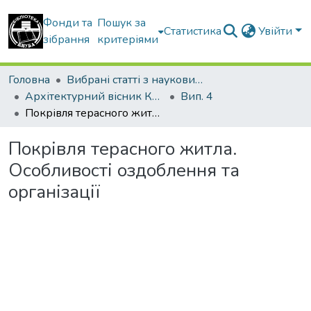
Фонди та
Пошук за
Статистика
Увійти
зібрання
критеріями
Головна
Вибрані статті з наукових збірників КНУБА
Архітектурний вісник КНУБА
Вип. 4
Покрівля терасного житла. Особливості оздоблення та організації
Покрівля терасного житла.
Особливості оздоблення та
організації