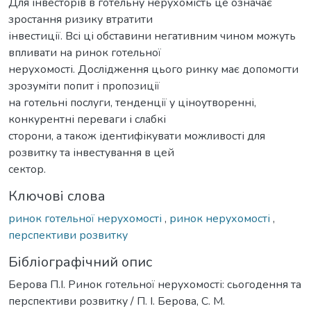
Для інвесторів в готельну нерухомість це означає
зростання ризику втратити
інвестиції. Всі ці обставини негативним чином можуть
впливати на ринок готельної
нерухомості. Дослідження цього ринку має допомогти
зрозуміти попит і пропозиції
на готельні послуги, тенденції у ціноутворенні,
конкурентні переваги і слабкі
сторони, а також ідентифікувати можливості для
розвитку та інвестування в цей
сектор.
Ключові слова
ринок готельної нерухомості
,
ринок нерухомості
,
перспективи розвитку
Бібліографічний опис
Берова П.І. Ринок готельної нерухомості: сьогодення та
перспективи розвитку / П. І. Берова, С. М.