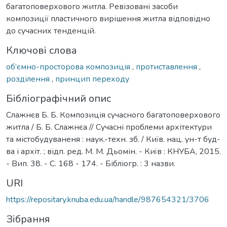
багатоповерхового житла. Ревізовані засоби
композиції пластичного вирішення житла відповідно
до сучасних тенденцій.
Ключові слова
об’ємно-просторова композиція
,
протиставлення
,
розділення
,
принцип переходу
Бібліографічний опис
Слажнєв Б. Б. Композиція сучасного багатоповерхового
житла / Б. Б. Слажнєа // Сучасні проблеми архітектури
та містобудуваненя : наук.-техн. зб. / Київ. нац. ун-т буд-
ва і архіт. ; відп. ред. М. М. Дьомін. - Київ : КНУБА, 2015.
- Вип. 38. - С. 168 - 174. - Бібліогр. : 3 назви.
URI
https://repositary.knuba.edu.ua/handle/987654321/3706
Зібрання