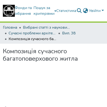
Фонди та
Пошук за
Статистика
Увійти
зібрання
критеріями
Головна
Вибрані статті з наукових збірників КНУБА
Сучасні проблеми архітектури та містобудування
Вип. 38
Композиція сучасного багатоповерхового житла
Композиція сучасного
багатоповерхового житла