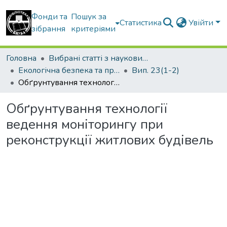
Фонди та
Пошук за
Статистика
Увійти
зібрання
критеріями
Головна
Вибрані статті з наукових збірників КНУБА
Екологічна безпека та природокористування
Вип. 23(1-2)
Обґрунтування технології ведення моніторингу при реконструкції житлових будівель
Обґрунтування технології
ведення моніторингу при
реконструкції житлових будівель