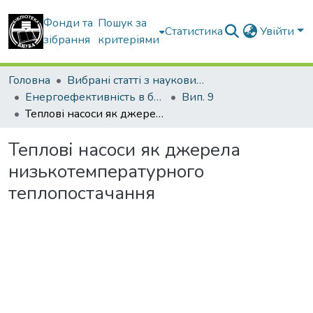
Фонди та
Пошук за
Статистика
Увійти
зібрання
критеріями
Головна
Вибрані статті з наукових збірників КНУБА
Енергоефективність в будівництві та архітектурі
Вип. 9
Теплові насоси як джерела низькотемпературного теплопостачання
Теплові насоси як джерела
низькотемпературного
теплопостачання