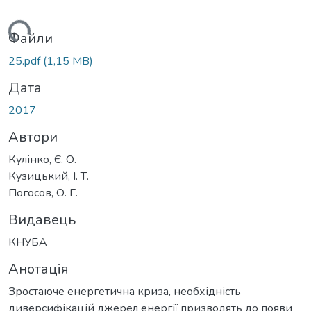
житься...
Файли
25.pdf
(1,15 MB)
Дата
2017
Автори
Кулінко, Є. О.
Кузицький, І. Т.
Погосов, О. Г.
Видавець
КНУБА
Анотація
Зростаюче енергетична криза, необхідність
диверсифікацій джерел енергії призводять до появи