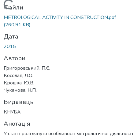
Вантажиться...
Файли
METROLOGICAL ACTIVITY IN CONSTRUCTION.pdf
(260,91 KB)
Дата
2015
Автори
Григоровський, П.Є.
Косолап, Л.О.
Крошка, Ю.В.
Чуканова, Н.П.
Видавець
КНУБА
Анотація
У статті розглянуто особливості метрологічної діяльності