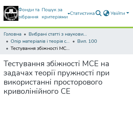
Фонди та
Пошук за
Статистика
Увійти
зібрання
критеріями
Головна
Вибрані статті з наукових збірників КНУБА
Опір матеріалів і теорія споруд
Вип. 100
Тестування збіжності МСЕ на задачах теорії пружності при використанні просторового криволінійного СЕ
Тестування збіжності МСЕ на
задачах теорії пружності при
використанні просторового
криволінійного СЕ