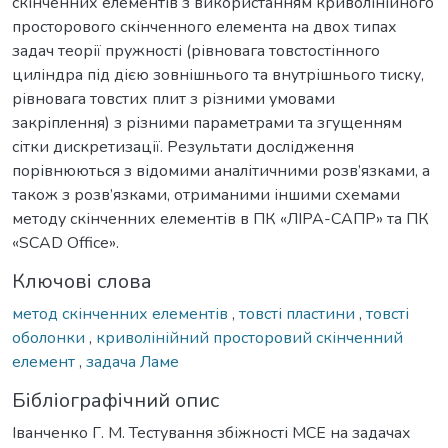
скінченних елементів з використанням криволінійного
просторового скінченного елемента на двох типах
задач теорії пружності (рівновага товстостінного
циліндра під дією зовнішнього та внутрішнього тиску,
рівновага товстих плит з різними умовами
закріплення) з різними параметрами та згущенням
сітки дискретизації. Результати дослідження
порівнюються з відомими аналітичними розв’язками, а
також з розв’язками, отриманими іншими схемами
методу скінченних елементів в ПК «ЛІРА-САПР» та ПК
«SCAD Office».
Ключові слова
метод скінченних елементів
,
товсті пластини
,
товсті
оболонки
,
криволінійний просторовий скінченний
елемент
,
задача Ламе
Бібліографічний опис
Іванченко Г. М. Тестування збіжності МСЕ на задачах