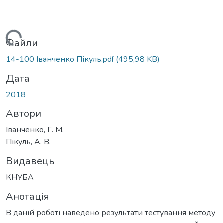
антажиться...
Файли
14-100 Іванченко Пікуль.pdf
(495,98 KB)
Дата
2018
Автори
Іванченко, Г. М.
Пікуль, А. В.
Видавець
КНУБА
Анотація
В даній роботі наведено результати тестування методу