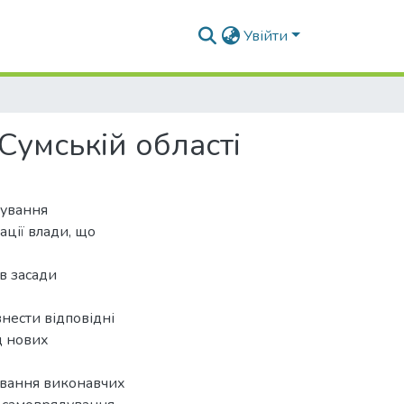
Увійти
Сумській області
мування
ації влади, що
в засади
нести відповідні
д нових
ування виконавчих