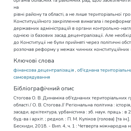
органів обласних та районних рад, щоб забезпечит
на
рівні району та області, а не лише територіальної гр
Конституційного закріплення вимагала і переформа
державних адміністрацій в органи контрольно-нагл
однією із базових засад децентралізації. Але необхі
до Конституції не були прийняті через політичні обс
розпочав реформу у межах чинних конституційних 
Ключові слова
фінансова децентралізація
,
об'єднана територіальн
самоврядування
Бібліографічний опис
Стогова О. В. Динаміка об'єднаних територіальних 
області / О. В. Стогова // Регіональна політика : історі
засади, архітектура, урбаністика : зб. наук. праць : в 2 
буд-ва і архіт. ; редкол. : П. М. Куліков (голова) [та ін.]
Бескиди, 2018. - Вип. 4, ч. 1 : Четверта міжнародна на