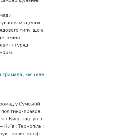
и самоврядування
омади.
тування місцевих
ядового типу, що є
дні зміни
тавиниі уряд
норм.
а громада
,
місцеве
громад у Сумській
я, політико-правові
ч. / Київ. нац. ун-т
. – Київ ; Тернопіль :
ук.- практ. конф.,