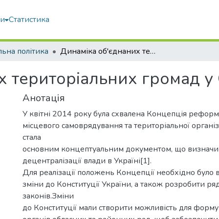
ми
Статистика
льна політика
Динаміка об'єднаних територіальних громад у Сумській області
 територіальних громад у 
Анотація
У квітні 2014 року була схвалена Концепція рефор
місцевого самоврядування та територіальної організ
стала
основним концептуальним документом, що визначи
децентралізації влади в Україні[1].
Для реалізації положень Концепції необхідно було в
зміни до Конституції України, а також розробити ря
законів.Зміни
до Конституції мали створити можливість для форм