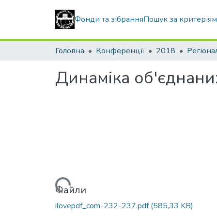
Фонди та зібрання
Пошук за критерія
Головна
Конференції
2018
Регіона
Динаміка об'єднаних
Вантажиться...
Файли
ilovepdf_com-232-237.pdf
(585,33 KB)