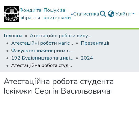
Фонди та
Пошук за
Статистика
Увійти
зібрання
критеріями
Головна
Атестаційні роботи випускників
Атестаційні роботи магістрів
Презентації
Факультет інженерних систем та екології
192 Будівництво та цивільна інженерія. Теплогазопостачання і вентиляція
2024
Атестаційна робота студента Іскімжи Сергія Васильовича
Атестаційна робота студента
Іскімжи Сергія Васильовича