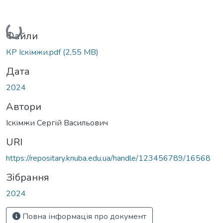
Вантажиться...
Файли
КР Іскімжи.pdf
(2,55 MB)
Дата
2024
Автори
Іскімжи Сергій Васильович
URI
https://repositary.knuba.edu.ua/handle/123456789/16568
Зібрання
2024
Повна інформація про документ