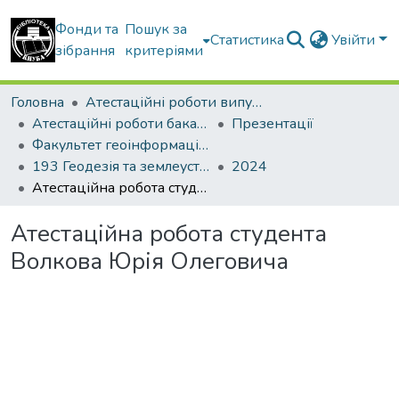
Фонди та
Пошук за
Статистика
Увійти
зібрання
критеріями
Головна
Атестаційні роботи випускників
Атестаційні роботи бакалаврів
Презентації
Факультет геоінформаційних систем та управління територіями
193 Геодезія та землеустрій. Геоінформаційні системи і технології
2024
Атестаційна робота студента Волкова Юрія Олеговича
Атестаційна робота студента
Волкова Юрія Олеговича