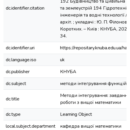
192 Будівництво та цивільна і
dc.identifier.citation
та землеустрій 194 Гідротехніч
інженерія та водні технології / К
архіт. ; укладачі : Ю. П. Філонов,
Коротких. – Київ : КНУБА, 2024.– 
34.
dc.identifier.uri
https://repositary.knuba.edu.ua
dc.language.iso
uk
dc.publisher
КНУБА
dc.subject
методи інтегрування функцій о
Методи інтегрування: завдання 
dc.title
роботи з вищої математики
dc.type
Learning Object
local.subject.department
кафедра вищої математики