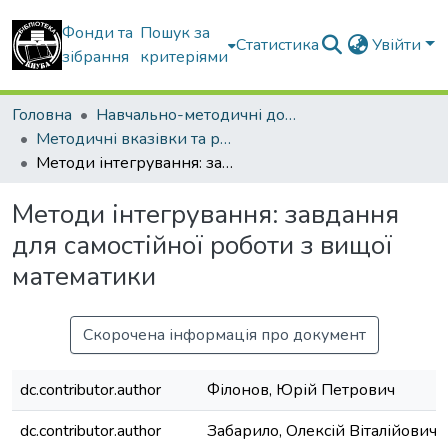
Фонди та
Пошук за
Статистика
Увійти
зібрання
критеріями
Головна
Навчально-методичні документи
Методичні вказівки та рекомендації
Методи інтегрування: завдання для самостійної роботи з вищої математики
Методи інтегрування: завдання
для самостійної роботи з вищої
математики
Скорочена інформація про документ
dc.contributor.author
Філонов, Юрій Петрович
dc.contributor.author
Забарило, Олексій Віталійович