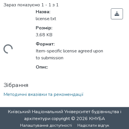
Зараз показуємо
1 - 1 з 1
Назва:
license.txt
Розмір:
3,68 KB
Формат:
житься...
Item-specific license agreed upon
to submission
Опис:
Зібрання
Методичні вказівки та рекомендації
Київський Національний Університет будівництва і
архітектури
copyright © 2026
КНУБА
Налаштування доступності
Надіслати відгук