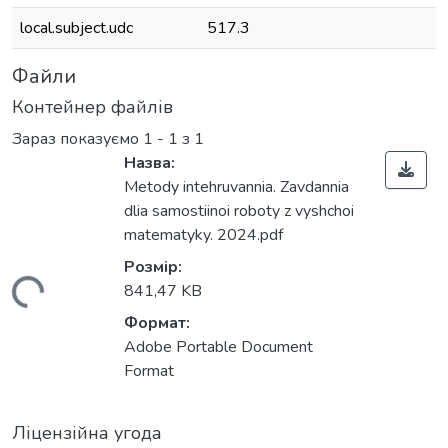
local.subject.udc
517.3
Файли
Контейнер файлів
Зараз показуємо
1 - 1 з 1
Назва:
Metody intehruvannia. Zavdannia
dlia samostiinoi roboty z vyshchoi
matematyky. 2024.pdf
Розмір:
житься...
841,47 KB
Формат:
Adobe Portable Document
Format
Ліцензійна угода