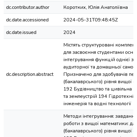
dc.contributor.author
Коротких, Юлія Анатоліївна
dc.date.accessioned
2024-05-31T09:48:45Z
dc.date.issued
2024
Містять структуровані комплект
для засвоєння студентами осно
інтегрування функцій однієї змі
аудиторної та домашньої самост
dc.description.abstract
Призначено для здобувачів пе
(бакалаврського) рівня вищої о
192 Будівництво та цивільна і
та землеустрій 194 Гідротехніч
інженерія та водні технології
Методи інтегрування: завдання 
роботи з вищої математики: дл
(бакалаврського) рівня вищої о