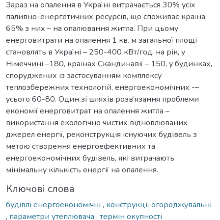
Зараз на опалення в Україні витрачається 30% усіх
паливно-енергетичних ресурсів, що споживає країна,
65% з них – на опалювання житла. При цьому
енерговитрати на опалення 1 кв. м загальної площі
становлять в Україні – 250-400 кВт/год. на рік, у
Німеччині –180, країнах Скандинавії – 150, у будинках,
споруджених із застосуванням комплексу
теплозбережних технологій, енергоекономічних -–
усього 60-80. Один зі шляхів розв’язання проблеми
економії енерговитрат на опалення житла –
використання екологічно чистих відновлюваних
джерел енергії, реконструкція існуючих будівель з
метою створення енергоефективних та
енергоекономічних будівель, які витрачають
мінімальну кількість енергії на опалення.
Ключові слова
будівлі енергоекономічні
,
конструкції огороджувальні
,
параметри утеплювача
,
термін окупності