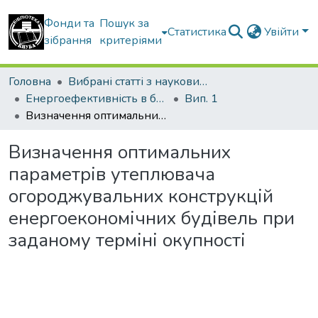
Фонди та
Пошук за
Статистика
Увійти
зібрання
критеріями
Головна
Вибрані статті з наукових збірників КНУБА
Енергоефективність в будівництві та архітектурі
Вип. 1
Визначення оптимальних параметрів утеплювача огороджувальних конструкцій енергоекономічних будівель при заданому терміні окупності
Визначення оптимальних
параметрів утеплювача
огороджувальних конструкцій
енергоекономічних будівель при
заданому терміні окупності