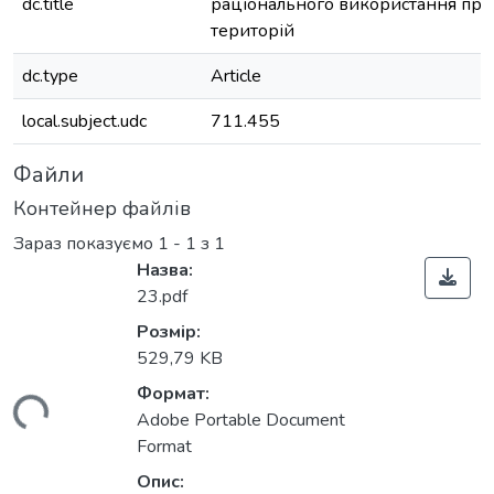
dc.title
раціонального використання пр
територій
dc.type
Article
local.subject.udc
711.455
Файли
Контейнер файлів
Зараз показуємо
1 - 1 з 1
Назва:
23.pdf
Розмір:
529,79 KB
Формат:
ться...
Adobe Portable Document
Format
Опис: