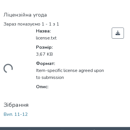
Ліцензійна угода
Зараз показуємо
1 - 1 з 1
Назва:
license.txt
Розмір:
3,67 KB
Формат:
ться...
Item-specific license agreed upon
to submission
Опис:
Зібрання
Вип. 11-12