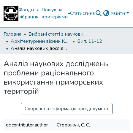
Фонди та
Пошук за
Статистика
Увійти
зібрання
критеріями
Головна
Вибрані статті з наукових збірників КНУБА
Архітектурний вісник КНУБА
Вип. 11-12
Аналіз наукових досліджень проблеми раціонального використання приморських територій
Аналіз наукових досліджень
проблеми раціонального
використання приморських
територій
Скорочена інформація про документ
dc.contributor.author
Сторожук, С. С.