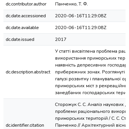
dc.contributor.author
Панченко, Т. Ф.
dc.date.accessioned
2020-06-16T11:29:08Z
dc.date.available
2020-06-16T11:29:08Z
dc.date.issued
2017
У статті висвітлена проблема рац
використання приморських терит
наявність депресивних господарс
dc.description.abstract
прибережних зонах. Розглянуті н
галузі розвитку і планувальної орг
приморських міст з рекреаційни
занедбаних господарських терит
Сторожук С. С. Аналіз наукових 
проблеми раціонального викори
приморських територій / С. С. Сто
dc.identifier.citation
Панченко // Архітектурний вісник