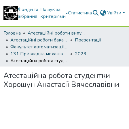
Фонди та
Пошук за
Статистика
Увійти
зібрання
критеріями
Головна
Атестаційні роботи випускників
Атестаційні роботи бакалаврів
Презентації
Факультет автоматизації і інформаційних технологій
131 Прикладна механіка. Інженерія логістичних систем
2023
Атестаційна робота студентки Хорошун Анастасії Вячеславівни
Атестаційна робота студентки
Хорошун Анастасії Вячеславівни