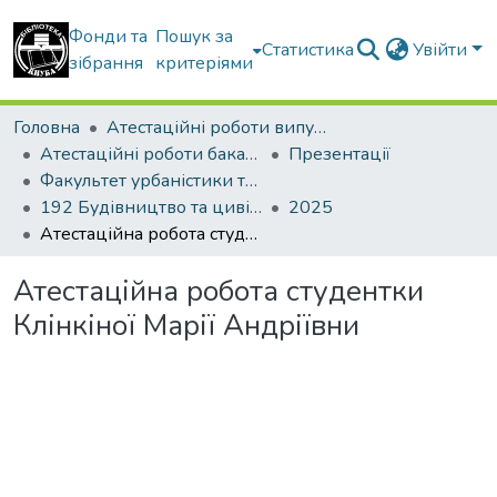
Фонди та
Пошук за
Статистика
Увійти
зібрання
критеріями
Головна
Атестаційні роботи випускників
Атестаційні роботи бакалаврів
Презентації
Факультет урбаністики та просторового планування
192 Будівництво та цивільна інженерія. Міське будівництво та господарство
2025
Атестаційна робота студентки Клінкіної Марії Андріївни
Атестаційна робота студентки
Клінкіної Марії Андріївни