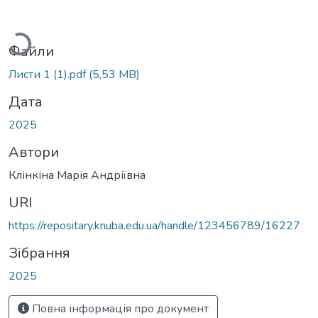
иться...
Файли
Листи 1 (1).pdf
(5,53 MB)
Дата
2025
Автори
Клінкіна Марія Андріївна
URI
https://repositary.knuba.edu.ua/handle/123456789/16227
Зібрання
2025
Повна інформація про документ