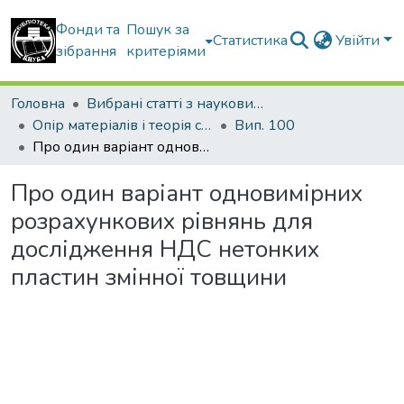
Фонди та
Пошук за
Статистика
Увійти
зібрання
критеріями
Головна
Вибрані статті з наукових збірників КНУБА
Опір матеріалів і теорія споруд
Вип. 100
Про один варіант одновимірних розрахункових рівнянь для дослідження НДС нетонких пластин змінної товщини
Про один варіант одновимірних
розрахункових рівнянь для
дослідження НДС нетонких
пластин змінної товщини