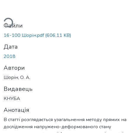
ься...
Файли
16-100 Шорін.pdf
(606,11 KB)
Дата
2018
Автори
Шорін, О. А.
Видавець
КНУБА
Анотація
В статті розглядається узагальнення методу прямих на
дослідження напружено-деформованого стану