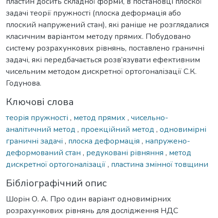
пластин досить складної форми, в постановці плоскої
задачі теорії пружності (плоска деформація або
плоский напружений стан), які раніше не розглядалися
класичним варіантом методу прямих. Побудовано
систему розрахункових рівнянь, поставлено граничні
задачі, які передбачається розв’язувати ефективним
чисельним методом дискретної ортогоналізації С.К.
Годунова.
Ключові слова
теорія пружності
,
метод прямих
,
чисельно-
аналітичний метод
,
проекційний метод
,
одновимірні
граничні задачі
,
плоска деформація
,
напружено-
деформований стан
,
редуковані рівняння
,
метод
дискретної ортогоналізації
,
пластина змінної товщини
Бібліографічний опис
Шорін О. А. Про один варіант одновимірних
розрахункових рівнянь для дослідження НДС