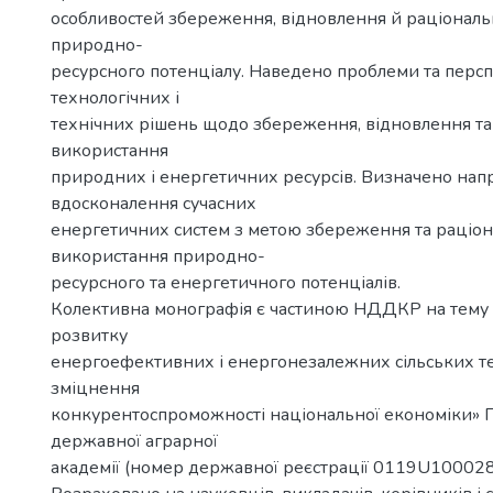
особливостей збереження, відновлення й раціонал
природно-
ресурсного потенціалу. Наведено проблеми та перс
технологічних і
технічних рішень щодо збереження, відновлення та
використання
природних і енергетичних ресурсів. Визначено нап
вдосконалення сучасних
енергетичних систем з метою збереження та раціо
використання природно-
ресурсного та енергетичного потенціалів.
Колективна монографія є частиною НДДКР на тему
розвитку
енергоефективних і енергонезалежних сільських т
зміцнення
конкурентоспроможності національної економіки» П
державної аграрної
академії (номер державної реєстрації 0119U100028 