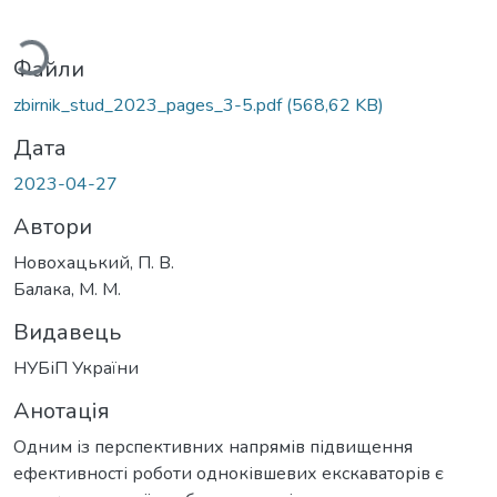
житься...
Файли
zbirnik_stud_2023_pages_3-5.pdf
(568,62 KB)
Дата
2023-04-27
Автори
Новохацький, П. В.
Балака, М. М.
Видавець
НУБіП України
Анотація
Одним із перспективних напрямів підвищення
ефективності роботи одноківшевих екскаваторів є