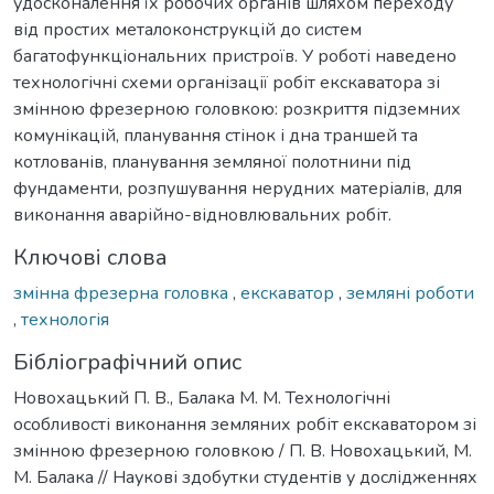
удосконалення їх робочих органів шляхом переходу
від простих металоконструкцій до систем
багатофункціональних пристроїв. У роботі наведено
технологічні схеми організації робіт екскаватора зі
змінною фрезерною головкою: розкриття підземних
комунікацій, планування стінок і дна траншей та
котлованів, планування земляної полотнини під
фундаменти, розпушування нерудних матеріалів, для
виконання аварійно-відновлювальних робіт.
Ключові слова
змінна фрезерна головка
,
екскаватор
,
земляні роботи
,
технологія
Бібліографічний опис
Новохацький П. В., Балака М. М. Технологічні
особливості виконання земляних робіт екскаватором зі
змінною фрезерною головкою / П. В. Новохацький, М.
М. Балака // Наукові здобутки студентів у дослідженнях