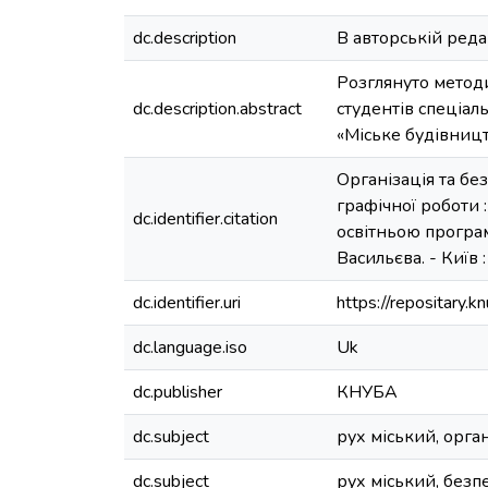
dc.description
В авторській редак
Розглянуто методи
dc.description.abstract
студентів спеціал
«Міське будівницт
Організація та бе
графічної роботи 
dc.identifier.citation
освітньою програмо
Васильєва. - Київ :
dc.identifier.uri
https://repositary
dc.language.iso
Uk
dc.publisher
КНУБА
dc.subject
рух міський, орган
dc.subject
рух міський, безп