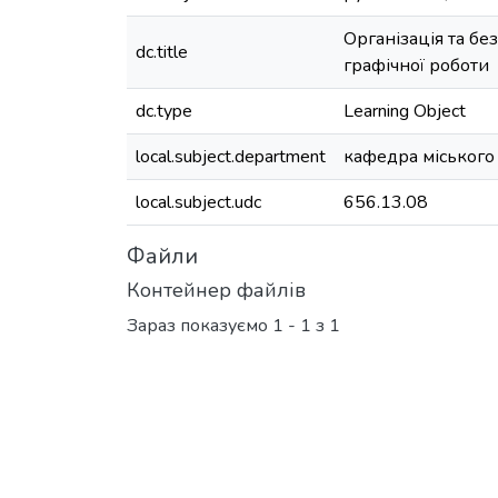
Організація та бе
dc.title
графічної роботи
dc.type
Learning Object
local.subject.department
кафедра міського
local.subject.udc
656.13.08
Файли
Контейнер файлів
Зараз показуємо
1 - 1 з 1