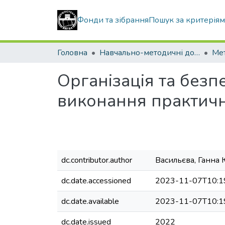
Фонди та зібрання
Пошук за критерія
Головна
Навчально-методичні документи
Організація та безп
виконання практичн
dc.contributor.author
Васильєва, Ганна 
dc.date.accessioned
2023-11-07T10:1
dc.date.available
2023-11-07T10:1
dc.date.issued
2022