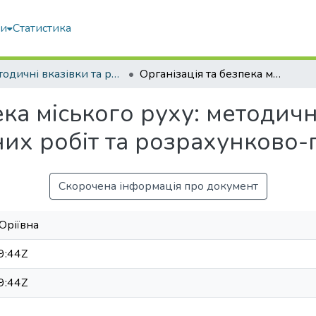
ми
Статистика
Методичні вказівки та рекомендації
Організація та безпека міського руху: методичні вказівки до виконання практичних робіт та розрахунково-графічної роботи
ека міського руху: методичн
их робіт та розрахунково-
Скорочена інформація про документ
Юріївна
9:44Z
9:44Z