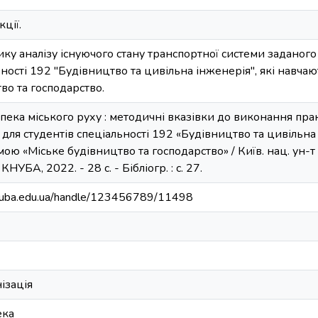
ції.
ку аналізу існуючого стану транспортної системи заданог
ьності 192 "Будівництво та цивільна інженерія", які навча
во та господарство.
зпека міського руху : методичні вказівки до виконання пр
: для студентів спеціальності 192 «Будівництво та цивільна
ю «Міське будівництво та господарство» / Київ. нац. ун-т бу
 КНУБА, 2022. - 28 с. - Бібліогр. : с. 27.
.knuba.edu.ua/handle/123456789/11498
ізація
ека