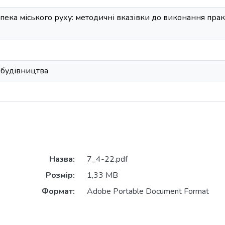
зпека міського руху: методичні вказівки до виконання пра
 будівництва
Назва:
7_4-22.pdf
Розмір:
1,33 MB
Формат:
Adobe Portable Document Format