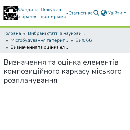
Фонди та
Пошук за
Статистика
Увійти
зібрання
критеріями
Головна
Вибрані статті з наукових збірників КНУБА
Містобудування та територіальне планування
Вип. 68
Визначення та оцінка елементів композиційного каркасу міського розпланування
Визначення та оцінка елементів
композиційного каркасу міського
розпланування