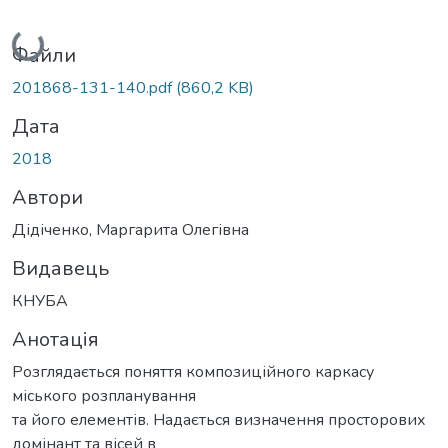
Вантажиться...
Файли
201868-131-140.pdf
(860,2 KB)
Дата
2018
Автори
Дідіченко, Маргарита Олегівна
Видавець
КНУБА
Анотація
Розглядається поняття композиційного каркасу
міського розпланування
та його елементів. Надається визначення просторових
домінант та вісей в