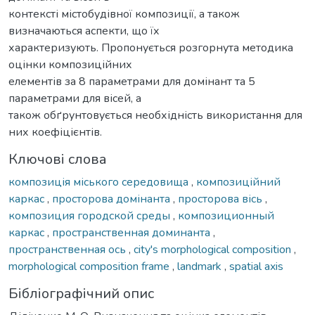
контексті містобудівної композиції, а також
визначаються аспекти, що їх
характеризують. Пропонується розгорнута методика
оцінки композиційних
елементів за 8 параметрами для домінант та 5
параметрами для вісей, а
також обґрунтовується необхідність використання для
них коефіцієнтів.
Ключові слова
композиція міського середовища
,
композиційний
каркаc
,
просторова домінанта
,
просторова вісь
,
композиция городской среды
,
композиционный
каркас
,
пространственная доминанта
,
пространственная ось
,
city's morphological composition
,
morphological composition frame
,
landmark
,
spatial axis
Бібліографічний опис