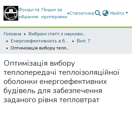
Фонди та
Пошук за
Статистика
Увійти
зібрання
критеріями
Головна
Вибрані статті з наукових збірників КНУБА
Енергоефективність в будівництві та архітектурі
Вип. 7
Оптимізація вибору теплопередачі теплоізоляційної оболонки енергоефективних будівель для забезпечення заданого рівня тепловтрат
Оптимізація вибору
теплопередачі теплоізоляційної
оболонки енергоефективних
будівель для забезпечення
заданого рівня тепловтрат