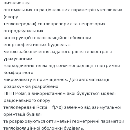
визначення
оптимальних та раціональних параметрів утеплювача
(опору
теплопередачі) світлопрозорих та непрозорих
огороджувальних
конструкцій теплоізоляційної оболонки
енергоефективних будівель з
метою забезпечення заданого рівня тепловтрат з
урахуванням
надходження тепла від сонячної радіації і підтримки
комфортного
мікроклімату в приміщеннях. Для автоматизації
розрахунків розроблено
ППП Polar, з використанням якої будуються моделі
раціонального опору
теплопередачі Rcтpi = f(Аσ) залежно від азимутальної
орієнтації будівлі
та розраховуються оптимальні геометричні параметри
теплоізоляційної оболонки будівель.