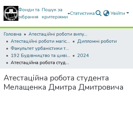
Фонди та
Пошук за
Статистика
Увійти
зібрання
критеріями
Головна
Атестаційні роботи випускників
Атестаційні роботи магістрів
Дипломні роботи
Факультет урбаністики та просторового планування
192 Будівництво та цивільна інженерія. Міське будівництво та господарство
2024
Атестаційна робота студента Мелащенка Дмитра Дмитровича
Атестаційна робота студента
Мелащенка Дмитра Дмитровича