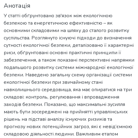
Анотація
У статті обґрунтовано зв'язок між екологічною
безпекою та енергетичною ефективністю – як
основними складовими на шляху до сталого розвитку
суспільства. Розглянуто існуючі підходи до визначення
сутності екологічної безпеки, деталізовано її характерні
риси, обґрунтовані основні практичні принципи її
забезпечення, а також показані перспективні напрямки
подальшого розвитку системи міжнародної екологічної
безпеки. Наведено загальну схему організації системи
екологічної безпеки при звичайному стані
навколишнього середовища, яка має опиратися на три
складові: контроль, регулювання і впровадження
заходів безпеки. Показано, що максимальні зусилля
мають бути зосереджені на прийнятті управлінських
рішень на підставі аналізу існуючих ризиків та
прогнозу нових потенційних загроз, які є невід’ємною
складовою діяльності людини. Важливим етапом