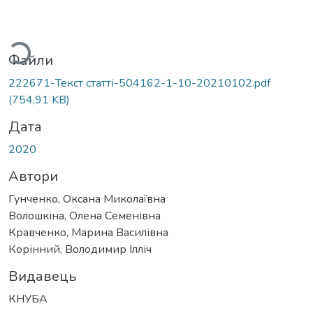
антажиться...
Файли
222671-Текст статті-504162-1-10-20210102.pdf
(754,91 KB)
Дата
2020
Автори
Гунченко, Оксана Миколаївна
Волошкіна, Олена Семенівна
Кравченко, Марина Василівна
Корінний, Володимир Ілліч
Видавець
КНУБА