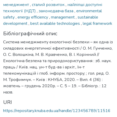
менеджмент
,
сталий розвиток
,
найліпші доступні
технології (НДТ)
,
законодавча база
,
environmental
safety
,
energy efficiency
,
management
,
sustainable
development
,
best available technologies
,
legal framework
Бібліографічний опис
Система менеджменту екологічної безпеки – як одна із
складових енергетичної ефективності / О. М. Гунченко,
О. С. Волошкіна, М. В. Кравченко, В. І. Корінний //
Екологічна безпека та природокористування : зб. наук.
праць / Київ. нац. ун-т буд-ва і архіт., Ін-т
телекомунікацій і глоб. інформ. простору; ; гол. ред. О.
М. Трофимчук. – Київ : КНУБА, 2020. – Вип. 4 (36) :
жовтень – грудень 2020р. – С. 5 – 19. – Бібліогр. : 12
назв.
URI
https://repositary.knuba.edu.ua/handle/123456789/11516