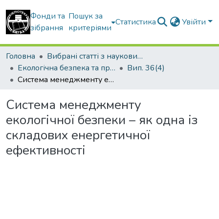
Фонди та
Пошук за
Статистика
Увійти
зібрання
критеріями
Головна
Вибрані статті з наукових збірників КНУБА
Екологічна безпека та природокористування
Вип. 36(4)
Система менеджменту екологічної безпеки – як одна із складових енергетичної ефективності
Система менеджменту
екологічної безпеки – як одна із
складових енергетичної
ефективності