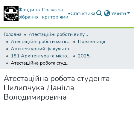
Фонди та
Пошук за
Статистика
Увійти
зібрання
критеріями
Головна
Атестаційні роботи випускників
Атестаційні роботи магістрів
Презентації
Архітектурний факультет
191 Архітектура та містобудування. Містобудування. Архітектурно-містобудівне проектування
2025
Атестаційна робота студента Пилипчука Даніїла Володимировича
Атестаційна робота студента
Пилипчука Даніїла
Володимировича