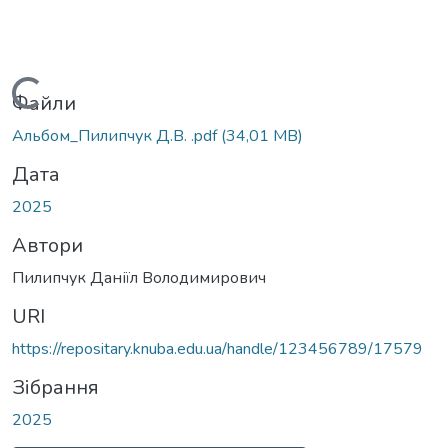
Вантажиться...
Файли
Альбом_Пилипчук Д.В. .pdf
(34,01 MB)
Дата
2025
Автори
Пилипчук Даніїл Володимирович
URI
https://repositary.knuba.edu.ua/handle/123456789/17579
Зібрання
2025