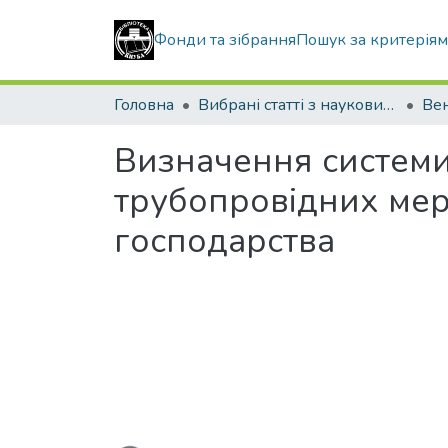
Фонди та зібрання
Пошук за критерія
Головна
Вибрані статті з наукових збірників КНУБА
Визначення систем
трубопровідних мер
господарства