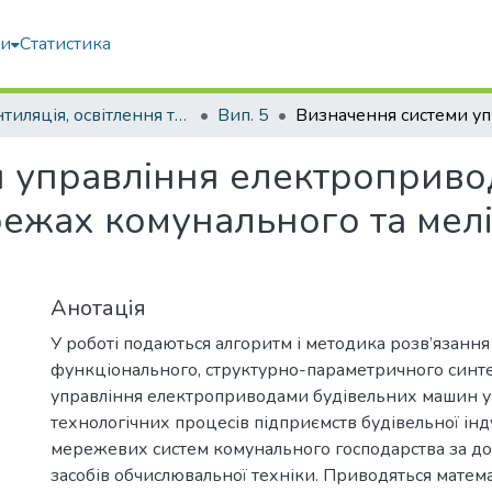
ми
Статистика
Вентиляція, освітлення та теплогазопостачання
Вип. 5
и управління електроприво
ежах комунального та мел
Анотація
У роботі подаються алгоритм і методика розв’язання
функціонального, структурно-параметричного синте
управління електроприводами будівельних машин у 
технологічних процесів підприємств будівельної інд
мережевих систем комунального господарства за д
засобів обчислювальної техніки. Приводяться матема