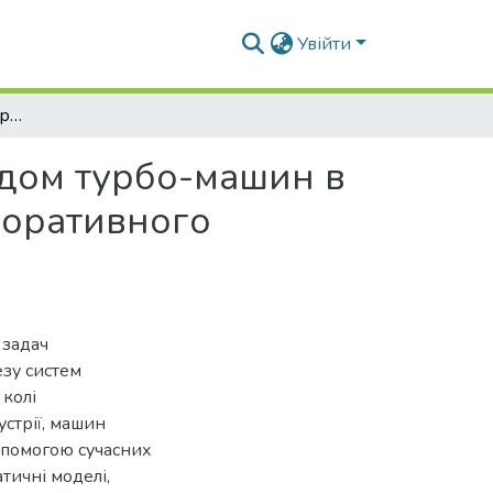
Увійти
Визначення системи управління електроприводом турбо-машин в трубопровідних мережах комунального та меліоративного господарства
дом турбо-машин в
іоративного
 задач
зу систем
колі
устрії, машин
опомогою сучасних
тичні моделі,