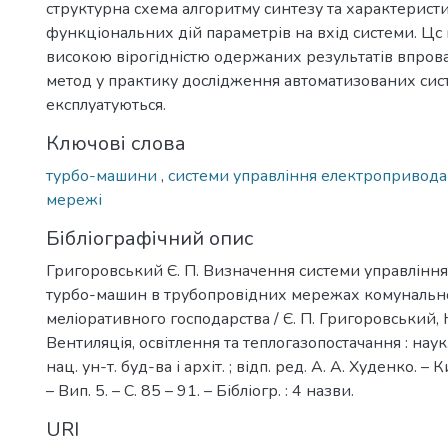
структурна схема алгоритму синтезу та характерист
функціональних дій параметрів на вхід системи. Цс 
високою вірогідністю одержаних результатів впров
метод у практику дослідження автоматизованих сист
експлуатуються.
Ключові слова
турбо-машини
,
системи управління електропривод
мережі
Бібліографічний опис
Григоровський Є. П. Визначення системи управлінн
турбо-машин в трубопровідних мережах комунально
меліоративного господарства / Є. П. Григоровський, Ю
Вентиляція, освітлення та теплогазопостачання : наук.-
нац. ун-т. буд-ва і архіт. ; відп. ред. А. А. Худенко. –
– Вип. 5. – С. 85 – 91. – Бібліогр. : 4 назви.
URI