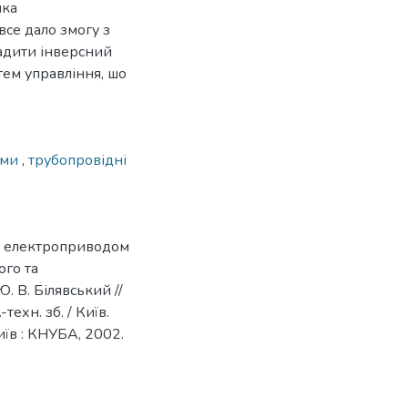
ика
все дало змогу з
адити інверсний
ем управління, шо
ами
,
трубопровідні
я електроприводом
го та
. В. Білявський //
техн. зб. / Київ.
 Київ : КНУБА, 2002.