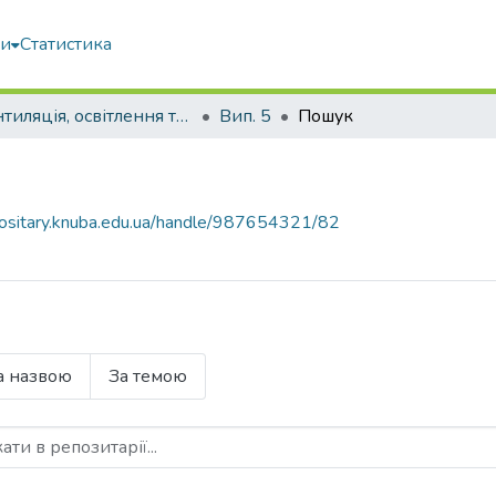
ми
Статистика
Вентиляція, освітлення та теплогазопостачання
Вип. 5
Пошук
epositary.knuba.edu.ua/handle/987654321/82
а назвою
За темою