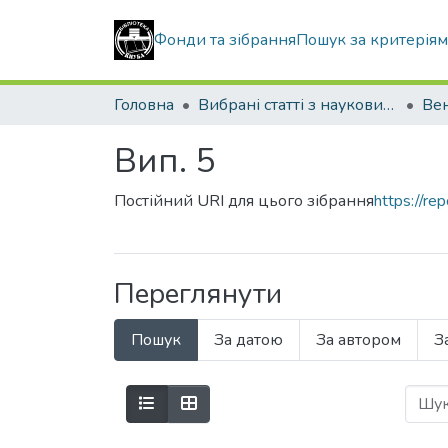
Фонди та зібрання
Пошук за критерія
Головна
Вибрані статті з наукових збірників КНУБА
Вип. 5
Постійний URI для цього зібрання
https://r
Переглянути
Пошук
За датою
За автором
З