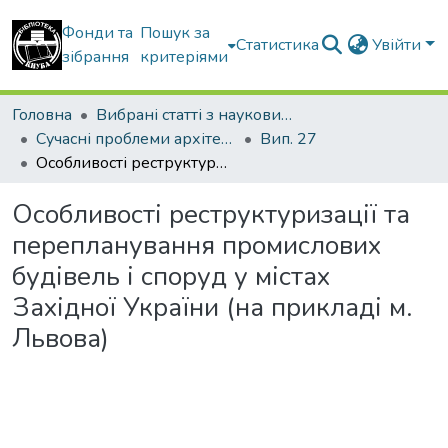
Фонди та
Пошук за
Статистика
Увійти
зібрання
критеріями
Головна
Вибрані статті з наукових збірників КНУБА
Сучасні проблеми архітектури та містобудування
Вип. 27
Особливості реструктуризації та перепланування промислових будівель і споруд у містах Західної України (на прикладі м. Львова)
Особливості реструктуризації та
перепланування промислових
будівель і споруд у містах
Західної України (на прикладі м.
Львова)