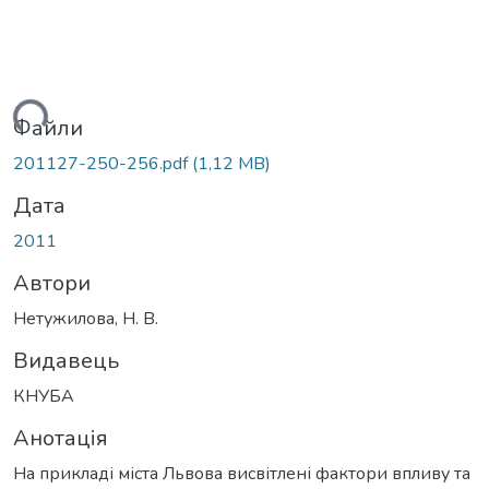
ться...
Файли
201127-250-256.pdf
(1,12 MB)
Дата
2011
Автори
Нетужилова, Н. В.
Видавець
КНУБА
Анотація
На прикладі міста Львова висвітлені фактори впливу та