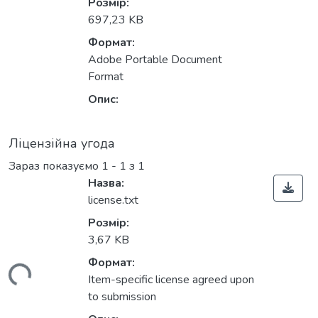
ться...
Розмір:
697,23 KB
Формат:
Adobe Portable Document
Format
Опис:
Ліцензійна угода
Зараз показуємо
1 - 1 з 1
Назва:
license.txt
Розмір:
3,67 KB
Формат:
ться...
Item-specific license agreed upon
to submission