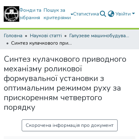
Фонди та
Пошук за
Статистика
Увійти
зібрання
критеріями
Головна
Наукові статті
Галузеве машинобудування
Синтез кулачкового приводного механізму роликової формувальної установки з оптимальним режимом руху за прискоренням четвертого порядку
Синтез кулачкового приводного
механізму роликової
формувальної установки з
оптимальним режимом руху за
прискоренням четвертого
порядку
Скорочена інформація про документ