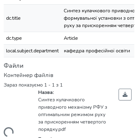
Синтез кулачкового приводног
dc.title
формувальної установки з оп
руху за прискоренням четверт
dc.type
Article
local.subject.department
кафедра професійної освіти
Файли
Контейнер файлів
Зараз показуємо
1 - 1 з 1
Назва:
Синтез кулачкового
приводного механізму РФУ з
оптимальним режимом руху
за прискоренням четвертого
порядку.pdf