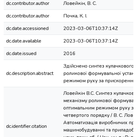
dc.contributor.author
Ловейкін, В. С.
dc.contributor.author
Почка, К. І.
dc.date.accessioned
2023-03-06T10:37:14Z
dc.date.available
2023-03-06T10:37:14Z
dc.date.issued
2016
Здійснено синтез кулачкового
dc.description.abstract
роликової формувальної устан
режимом руху за прискоренням
Ловейкін В.С. Синтез кулачков
механізму роликової формуваль
оптимальним режимом руху за
четвертого порядку / В. С. Ловейк
Автоматизація виробничих про
dc.identifier.citation
машинобудуванні та приладобуду