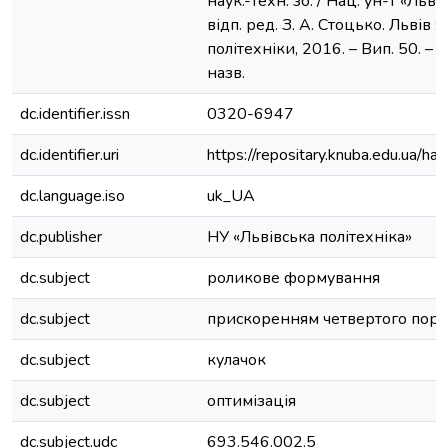
наук.-техн. зб. / Нац. ун-т «Льві
відп. ред. З. А. Стоцько. Львів :
політехніки, 2016. – Вип. 50. – С. 
назв.
dc.identifier.issn
0320-6947
dc.identifier.uri
https://repositary.knuba.edu.ua
dc.language.iso
uk_UA
dc.publisher
НУ «Львівська політехніка»
dc.subject
роликове формування
dc.subject
прискоренням четвертого пор
dc.subject
кулачок
dc.subject
оптимізація
dc.subject.udc
693.546.002.5