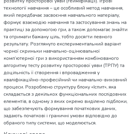
розвитку просторової уяви (гейміфікації). Ігрові
технології навчання – це особливий метод навчання,
який передбачає засвоєння навчального матеріалу,
формує взаємодію навчання та застосування знань на
практиці за допомогою гри, а також допомагає знайти
та отримати бажану ціль, тобто досягти певного
результату. Розглянуто експериментальний варіант
чорної скриньки навчально-оцінювальної
комп’ютерної гри з використанням комбінованого
алгоритму тесту розвитку просторової уяви (ТРПУ) та
доцільність її створення і впровадження у
кваліфікаційно-професійний чи навчально-виховний
процеси. Розроблено структуру блоку «Іспит», яка
складається з декількох функціональних послідовних
елементів, в одному з яких окремо виділено підблоки,
що забезпечують формування початкових даних,
задають початкові і граничні умови відповідно до
обраного типу системи, що моделюється.