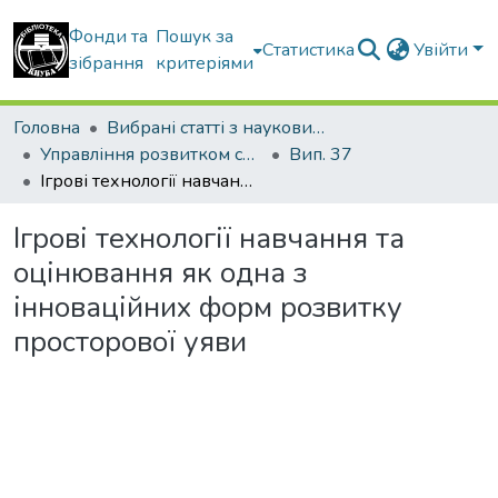
Фонди та
Пошук за
Статистика
Увійти
зібрання
критеріями
Головна
Вибрані статті з наукових збірників КНУБА
Управління розвитком складних систем
Вип. 37
Ігрові технології навчання та оцінювання як одна з інноваційних форм розвитку просторової уяви
Ігрові технології навчання та
оцінювання як одна з
інноваційних форм розвитку
просторової уяви