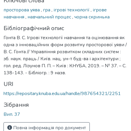
Ключові слова
просторова уява
,
гра
,
ігрові технології
,
ігрове
навчання
,
навчальний процес
,
чорна скринька
Бібліографічний опис
Гонта В. С. Ігрові технології навчання та оцінювання як
одна з інноваційних форм розвитку просторової уяви /
В. С. Гонта // Управління розвитком складних систем :
зб. наук. праць / Київ. нац. ун-т буд-ва і архітектури ;
гол. ред. Лізунов П. П. – Київ : КНУБА, 2019. – № 37. – С.
138-143. - Бібліогр. : 9 назв.
URI
https://repositary.knuba.edu.ua/handle/987654321/2251
Зібрання
Вип. 37
Повна інформація про документ