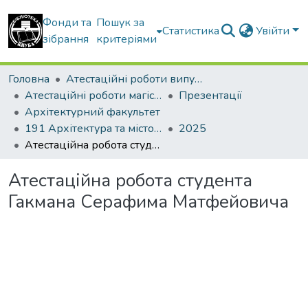
Фонди та
Пошук за
Статистика
Увійти
зібрання
критеріями
Головна
Атестаційні роботи випускників
Атестаційні роботи магістрів
Презентації
Архітектурний факультет
191 Архітектура та містобудування. Містобудування. Архітектурно-містобудівне проектування
2025
Атестаційна робота студента Гакмана Серафима Матфейовича
Атестаційна робота студента
Гакмана Серафима Матфейовича