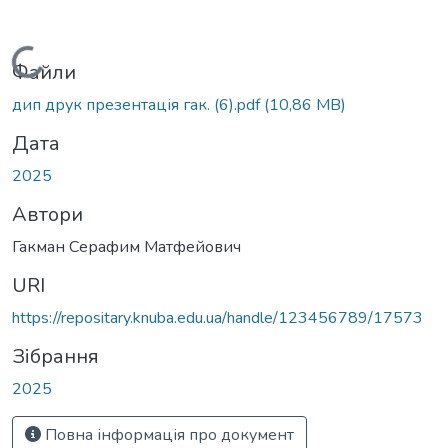
Вантажиться...
Файли
дип друк презентація гак. (6).pdf
(10,86 MB)
Дата
2025
Автори
Гакман Серафим Матфейович
URI
https://repositary.knuba.edu.ua/handle/123456789/17573
Зібрання
2025
Повна інформація про документ