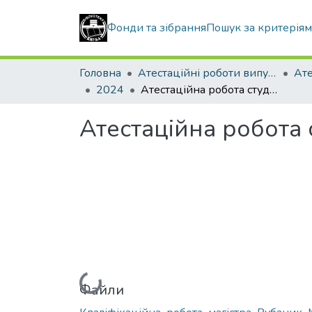
Фонди та зібрання
Пошук за критерія
Головна
Атестаційні роботи випускників
2024
Атестаційна робота студентки Рубаник Наталії Олександрівни
Атестаційна робота
Вантажиться...
Файли