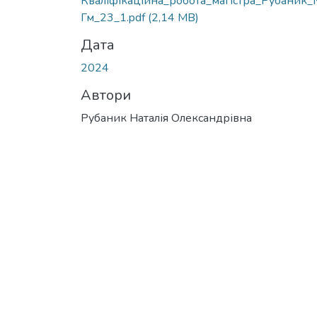
Кваліфікаційна_робота_магістра_Рубаник
Гм_23_1.pdf
(2,14 MB)
Дата
2024
Автори
Рубаник Наталія Олександрівна