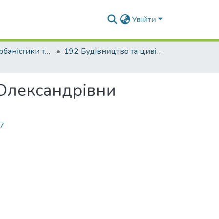
Увійти
Факультет урбаністики та просторового планування
192 Будівництво та цивільна інженерія. Міське будівництво та господарство
 Олександрівни
47