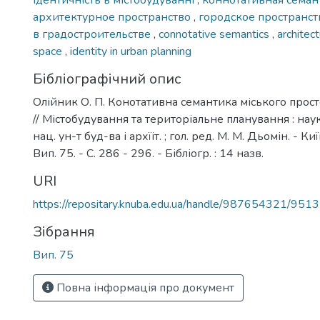
ідентичність в містобудуванні
,
коннотативная сема
архитектурное пространство
,
городское пространс
в градостроительстве
,
connotative semantics
,
architec
space
,
identity in urban planning
Бібліографічний опис
Олійник О. П. Конотативна семантика міського просто
// Містобудування та територіальне планування : наук.-
нац. ун-т буд-ва і архїіт. ; гол. ред. М. М. Дьомін. - К
Вип. 75. - С. 286 - 296. - Бібліогр. : 14 назв.
URI
https://repositary.knuba.edu.ua/handle/987654321/9513
Зібрання
Вип. 75
Повна інформація про документ