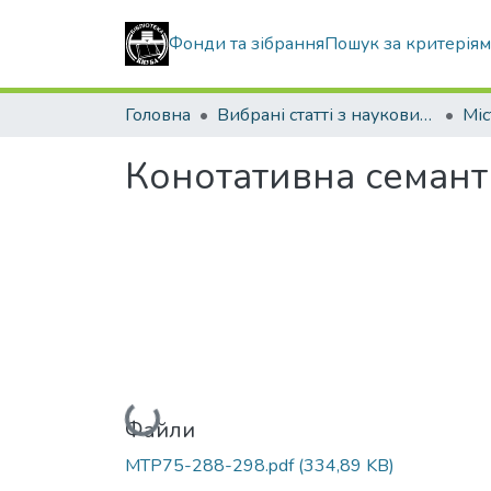
Фонди та зібрання
Пошук за критерія
Головна
Вибрані статті з наукових збірників КНУБА
Конотативна семант
Вантажиться...
Файли
MTP75-288-298.pdf
(334,89 KB)