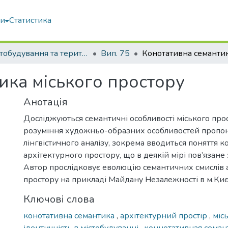
ми
Статистика
Містобудування та територіальне планування
Вип. 75
ика міського простору
Анотація
Досліджуються семантичні особливості міського про
розуміння художньо-образних особливостей пропон
лінгвістичного аналізу, зокрема вводиться поняття ко
архітектурного простору, що в деякій мірі пов’язане 
Автор прослідковує еволюцію семантичних смислів 
простору на прикладі Майдану Незалежності в м.Киє
Ключові слова
конотативна семантика
,
архітектурний простір
,
міс