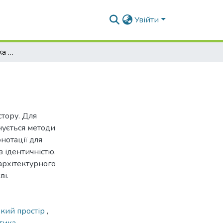
Увійти
Конотативна семантика міського простору
стору. Для
ується методи
нотації для
з ідентичністю.
архітектурного
ві.
ький простір
,