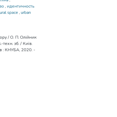
нтика
,
тво
,
идентичность
tural space
,
urban
ру / О. П. Олійник
техн. зб. / Київ.
иїв : КНУБА, 2020. -