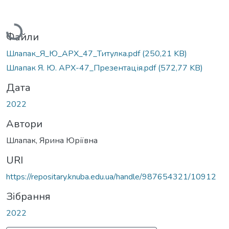
антажиться...
Файли
Шлапак_Я_Ю_АРХ_47_Титулка.pdf
(250,21 KB)
Шлапак Я. Ю. АРХ-47_Презентація.pdf
(572,77 KB)
Дата
2022
Автори
Шлапак, Ярина Юріївна
URI
https://repositary.knuba.edu.ua/handle/987654321/10912
Зібрання
2022