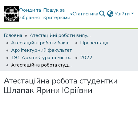
Фонди та
Пошук за
Статистика
Увійти
зібрання
критеріями
Головна
Атестаційні роботи випускників
Атестаційні роботи бакалаврів
Презентації
Архітектурний факультет
191 Архітектура та містобудування
2022
Атестаційна робота студентки Шлапак Ярини Юріївни
Атестаційна робота студентки
Шлапак Ярини Юріївни