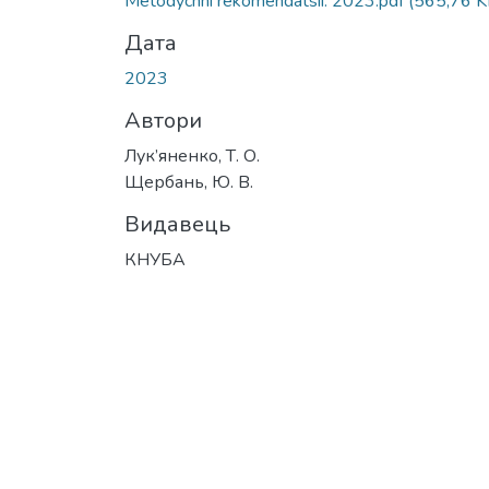
Metodychni rekomendatsii. 2023.pdf
(565,76 K
Дата
2023
Автори
Лук’яненко, Т. О.
Щербань, Ю. В.
Видавець
КНУБА