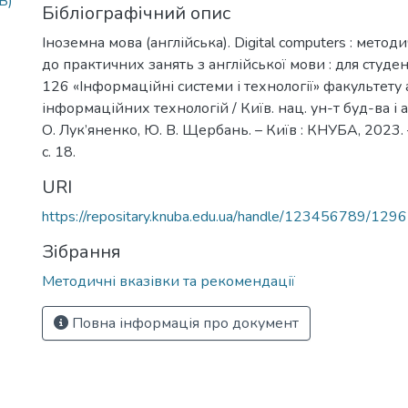
B)
Бібліографічний опис
Іноземна мова (англійська). Digital computers : мето
до практичних занять з англійської мови : для студен
126 «Інформаційні системи і технології» факультету 
інформаційних технологій / Київ. нац. ун-т буд-ва і арх
О. Лук’яненко, Ю. В. Щербань. – Київ : КНУБА, 2023. – 
с. 18.
URI
https://repositary.knuba.edu.ua/handle/123456789/129
Зібрання
Методичні вказівки та рекомендації
Повна інформація про документ