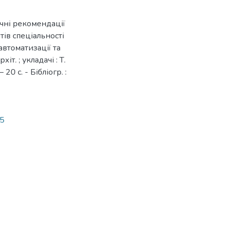
дичні рекомендації
тів спеціальності
автоматизації та
іт. ; укладачі : Т.
20 с. - Бібліогр. :
65