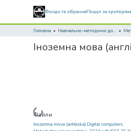
Фонди та зібрання
Пошук за критерія
Головна
Навчально-методичні документи
Іноземна мова (англі
Вантажиться...
Файли
Inozemna mova (anhliiska).Digital computers.