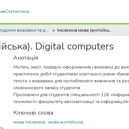
ми
Статистика
Методичні вказівки та рекомендації
Іноземна мова (англійська). Digital computers
йська). Digital computers
Анотація
Містять зміст, порядок оформлення і вказівки до ви
практичних робіт студентами освітнього рівня «бак
тексти з вправами для поглибленого вивчення та р
словникового запасу студентів.
Призначені для студентів спеціальності 126 «Інформ
технології» факультету автоматизації та інформаційн
Ключові слова
мова іноземна
,
мова англійська