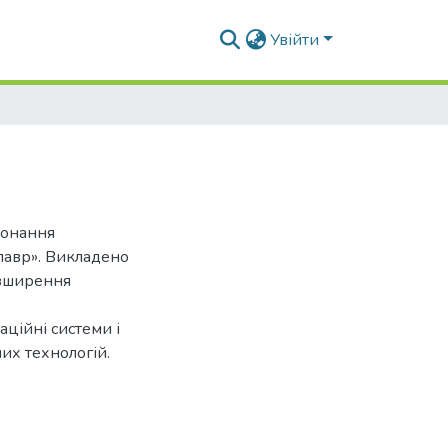
Увійти
конання
алавр». Викладено
озширення
аційні системи і
их технологій.