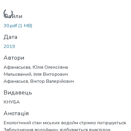
Вантажиться...
Файли
30.pdf
(1 MB)
Дата
2019
Автори
Афанасьєва, Юлія Олексіївна
Мальований, Ілля Вікторович
Афанасьєв, Віктор Валерійович
Видавець
КНУБА
Анотація
Екологічний стан міських водойм стрімко погіршується.
Забруднення водоймищ відбувається внаслідок