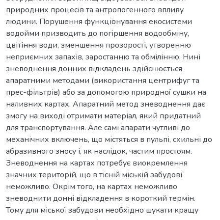
природних процесів та антропогенного впливу
людини. Порушення функціонування екосистеми
водойми призводить до погіршення водообміну,
цвітіння води, зменшення прозорості, утворенню
неприємних запахів, заростанню та обмілінню. Нині
зневоднення донних відкладень здійснюється
апаратними методами (використання центрифуг та
прес-фільтрів) або за допомогою природної сушки на
наливних картах. Апаратний метод зневоднення дає
змогу на виході отримати матеріал, який придатний
для транспортування. Але самі апарати чутливі до
механічних включень, що містяться в пульпі, схильні до
абразивного зносу і, як наслідок, частим простоям.
Зневоднення на картах потребує виокремлення
значних територій, що в тісній міській забудові
неможливо. Окрім того, на картах неможливо
зневоднити донні відкладення в короткий термін.
Тому для міської забудови необхідно шукати кращу