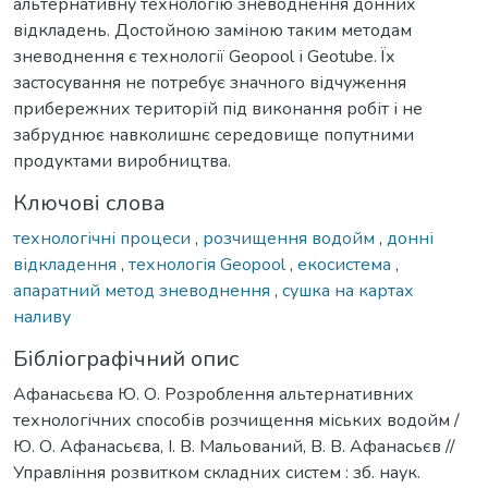
альтернативну технологію зневоднення донних
відкладень. Достойною заміною таким методам
зневоднення є технології Geopool і Geotube. Їх
застосування не потребує значного відчуження
прибережних територій під виконання робіт і не
забруднює навколишнє середовище попутними
продуктами виробництва.
Ключові слова
технологічні процеси
,
розчищення водойм
,
донні
відкладення
,
технологія Geopool
,
екосистема
,
апаратний метод зневоднення
,
сушка на картах
наливу
Бібліографічний опис
Афанасьєва Ю. О. Розроблення альтернативних
технологічних способів розчищення міських водойм /
Ю. О. Афанасьєва, І. В. Мальований, В. В. Афанасьєв //
Управління розвитком складних систем : зб. наук.