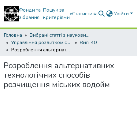
Фонди та
Пошук за
Статистика
Увійти
зібрання
критеріями
Головна
Вибрані статті з наукових збірників КНУБА
Управління розвитком складних систем
Вип. 40
Розроблення альтернативних технологічних способів розчищення міських водойм
Розроблення альтернативних
технологічних способів
розчищення міських водойм