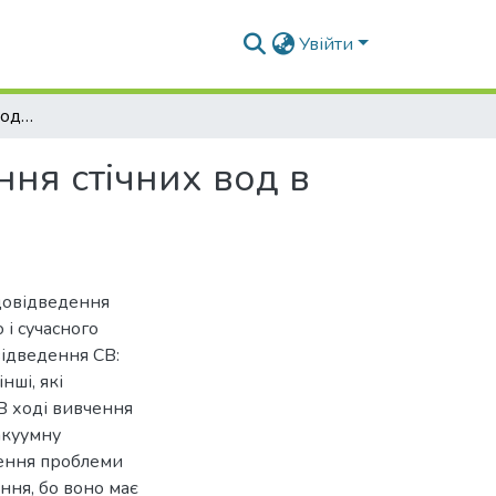
Увійти
Особливості системи водовідведення та очищення стічних вод в рекреаційних зонах
ня стічних вод в
одовідведення
 і сучасного
відведення СВ:
нші, які
В ході вивчення
акуумну
шення проблеми
ння, бо воно має