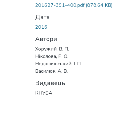
201627-391-400.pdf
(878,64 KB)
Дата
2016
Автори
Хоружий, В. П.
Ніколова, Р. О.
Недашківський, І. П.
Василюк, А. В.
Видавець
КНУБА