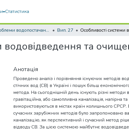
ми
Статистика
Проблеми водопостачання, водовідведення та гідравліки
Вип. 27
и водовідведення та очищен
Анотація
Проведено аналіз і порівняння існуючих методів в
стічних вод (СВ) в Україні і пошук більш економічного
метода. На сьогоднішній день існують різні методи 
гравітаційна, або самопливна каналізація, напірна та і
використовуються в містах країн колишнього СРСР. 
сучасних зарубіжних методів було запропоновано в
каналізацію, як перспективний і сучасний метод рі
відводу СВ. За цією системою майбутнє водовідведе