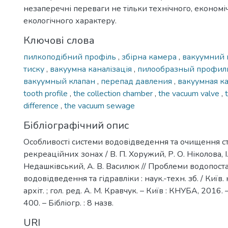
незаперечні переваги не тільки технічного, економіч
екологічного характеру.
Ключові слова
пилкоподібний профіль
,
збірна камера
,
вакуумний 
тиску
,
вакуумна каналізація
,
пилообразный профи
вакуумный клапан
,
перепад давления
,
вакуумная к
tooth profile
,
the collection chamber
,
the vacuum valve
,
difference
,
the vacuum sewage
Бібліографічний опис
Особливості системи водовідведення та очищення ст
рекреаційних зонах / В. П. Хоружий, Р. О. Ніколова, І.
Недашківський, А. В. Василюк // Проблеми водопост
водовідведення та гідравліки : наук.-техн. зб. / Київ. 
архіт. ; гол. ред. А. М. Кравчук. – Київ : КНУБА, 2016. 
400. – Бібліогр. : 8 назв.
URI