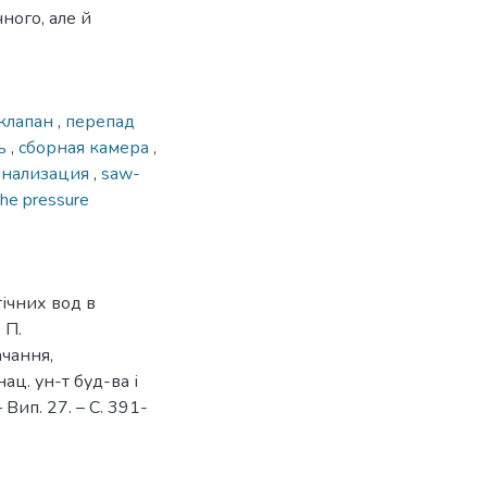
ного, але й
клапан
,
перепад
ль
,
сборная камера
,
анализация
,
saw-
the pressure
ічних вод в
 П.
ачання,
нац. ун-т буд-ва і
– Вип. 27. – С. 391-