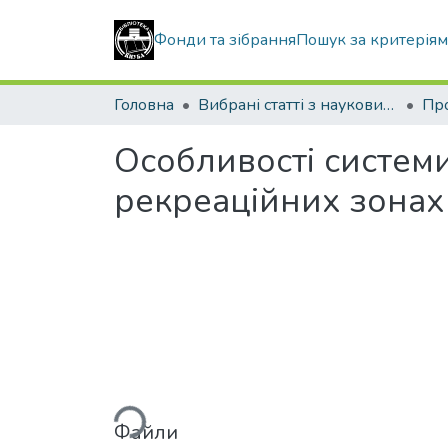
Фонди та зібрання
Пошук за критерія
Головна
Вибрані статті з наукових збірників КНУБА
Особливості систем
рекреаційних зонах
Вантажиться...
Файли