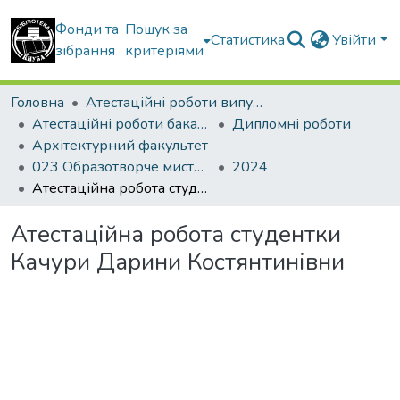
Фонди та
Пошук за
Статистика
Увійти
зібрання
критеріями
Головна
Атестаційні роботи випускників
Атестаційні роботи бакалаврів
Дипломні роботи
Архітектурний факультет
023 Образотворче мистецтво, декор. мистецтво, реставрація
2024
Атестаційна робота студентки Качури Дарини Костянтинівни
Атестаційна робота студентки
Качури Дарини Костянтинівни