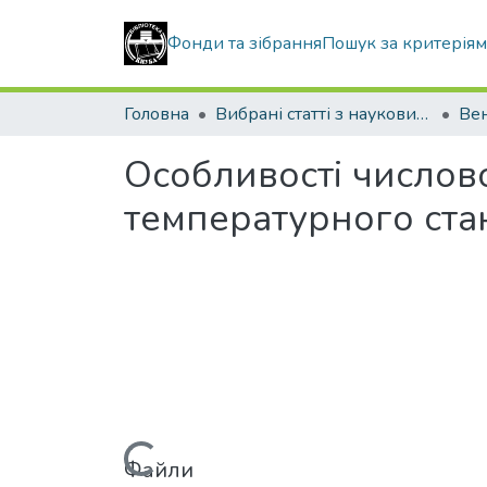
Фонди та зібрання
Пошук за критерія
Головна
Вибрані статті з наукових збірників КНУБА
Особливості числов
температурного ст
Файли