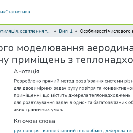
ми
Статистика
Вентиляція, освітлення та теплогазопостачання
Вип. 1
ого моделювання аеродина
ану приміщень з теплонад
Анотація
Розроблено прямий метод розв 'язання системи різ
для двовимірних задач руху повітря та конвективно
приміщенні, що містить джерела теплонадходжень.
для розв’язування задач в одно- та багатозв’язних о
яких граничних умов.
Ключові слова
рух повітря
,
конвективний теплообмін
,
джерела те