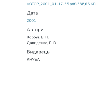
Вантажиться...
VOTGP_2001_01-17-35.pdf
(338,65 KB)
Дата
2001
Автори
Корбут, В. П.
Давиденко, Б. В.
Видавець
КНУБА