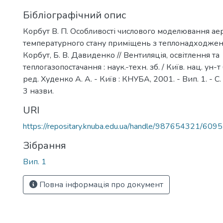
Бібліографічний опис
Корбут В. П. Особливості числового моделювання ае
температурного стану приміщень з теплонадходженн
Корбут, Б. В. Давиденко // Вентиляція, освітлення та
теплогазопостачання : наук.-техн. зб. / Київ. нац. ун-т бу
ред. Худенко А. А. - Київ : КНУБА, 2001. - Вип. 1. - С. 
3 назви.
URI
https://repositary.knuba.edu.ua/handle/987654321/6095
Зібрання
Вип. 1
Повна інформація про документ