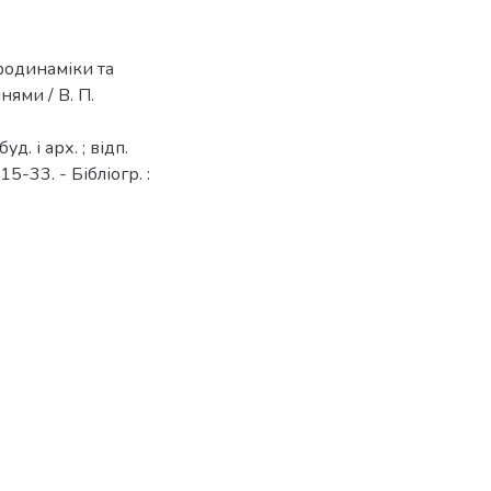
родинаміки та
ями / В. П.
д. і арх. ; відп.
15-33. - Бібліогр. :