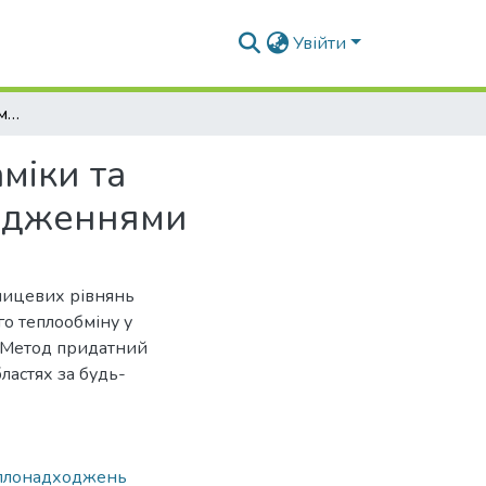
Увійти
Особливості числового моделювання аеродинаміки та температурного стану приміщень з теплонадходженнями
міки та
ходженнями
ницевих рівнянь
го теплообміну у
 Метод придатний
бластях за будь-
плонадходжень