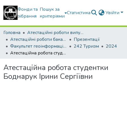
Фонди та
Пошук за
Статистика
Увійти
зібрання
критеріями
Головна
Атестаційні роботи випускників
Атестаційні роботи бакалаврів
Презентації
Факультет геоінформаційних систем та управління територіями
242 Туризм
2024
Атестаційна робота студентки Боднарук Ірини Сергіївни
Атестаційна робота студентки
Боднарук Ірини Сергіївни